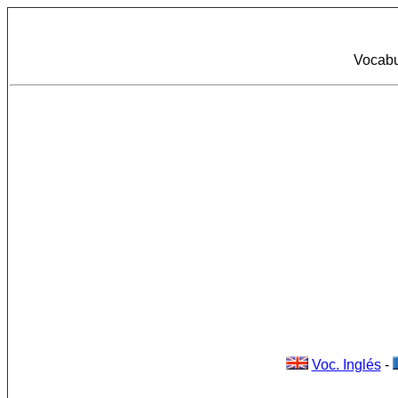
Vocabu
Voc. Inglés
-