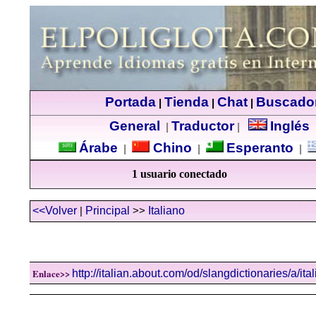
Portada
Tienda
Chat
Buscado
|
|
|
General
Traductor
Inglés
|
|
Árabe
Chino
Esperanto
|
|
|
1 usuario conectado
<<Volver
Principal
Italiano
|
>>
Enlace>>
http://italian.about.com/od/slangdictionaries/a/ita