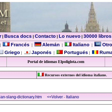
r
Busca docs
Contacto
Lo nuevo
30000 libros
|
|
|
|
Francés
Alemán
Italiano
Otro
|
|
|
|
Griego
Japonés
Portugués
Rum
|
|
|
Portal de idiomas Elpoliglota.com
Recursos externos del idioma italiano.
-
lian-slang-dictionary.htm
<<Volver
Italiano