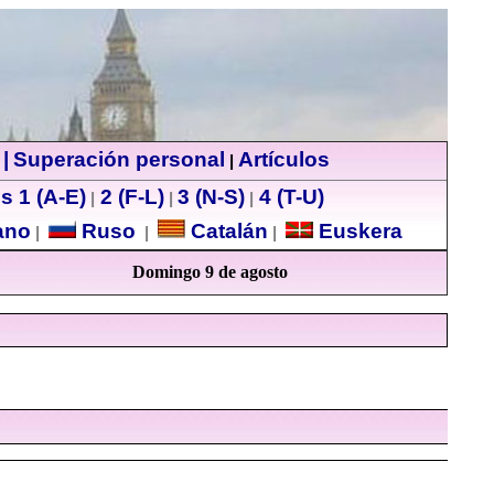
|
Superación personal
Artículos
|
s 1 (A-E)
2 (F-L)
3 (N-S)
4 (T-U)
|
|
|
ano
Ruso
Catalán
Euskera
|
|
|
Domingo 9 de agosto