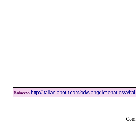
Enlace>>
http://italian.about.com/od/slangdictionaries/a/ita
Comu