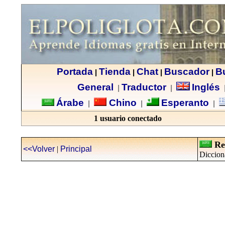
Portada
Tienda
Chat
Buscador
B
|
|
|
|
General
Traductor
Inglés
|
|
Árabe
Chino
Esperanto
|
|
|
1 usuario conectado
Re
<<Volver
|
Principal
Dicciona