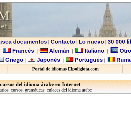
usca documentos
Contacto
Lo nuevo
30 000 l
|
|
|
Francés
Alemán
Italiano
Otro
|
|
|
|
Griego
Japonés
Portugués
Ruma
|
|
|
Portal de idiomas Elpoliglota.com
cursos del idioma árabe en Internet
rios, cursos, gramáticas, enlaces del idioma árabe