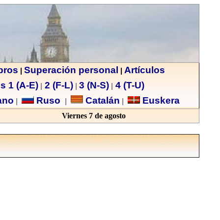
ibros
Superación personal
Artículos
|
|
s 1 (A-E)
2 (F-L)
3 (N-S)
4 (T-U)
|
|
|
no
Ruso
Catalán
Euskera
|
|
|
Viernes 7 de agosto