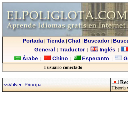
Portada
Tienda
Chat
Buscador
Busc
|
|
|
|
General
Traductor
Inglés
|
|
|
Árabe
Chino
Esperanto
G
|
|
|
1 usuario conectado
Recu
<<Volver
|
Principal
Historia 