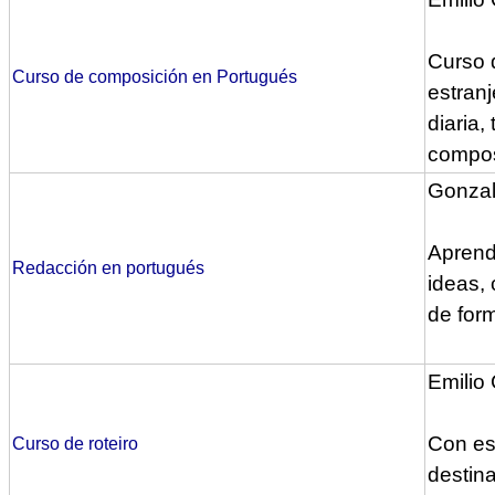
Curso 
Curso de composición en Portugués
estranj
diaria,
compos
Gonzal
Aprende
Redacción en portugués
ideas,
de for
Emilio
Con est
Curso de roteiro
destina