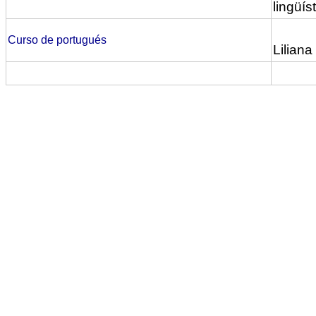
lingüí
Curso de portugués
Lilian