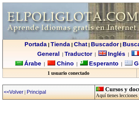
Portada
Tienda
Chat
Buscador
Busc
|
|
|
|
General
Traductor
Inglés
|
|
|
Árabe
Chino
Esperanto
G
|
|
|
1 usuario conectado
Cursos y doc
<<Volver
|
Principal
Aquí tienes lecciones 