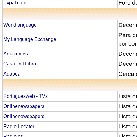
Foro d
Expat.com
Decena
Worldlanguage
Para b
My Language Exchange
por cor
Decena
Amazon.es
Decena
Casa Del Libro
Cerca 
Agapea
Lista 
Portuguesweb - TVs
Lista d
Onlinenewspapers
Lista d
Onlinenewspapers
Lista d
Radio-Locator
Lista d
Radio.es