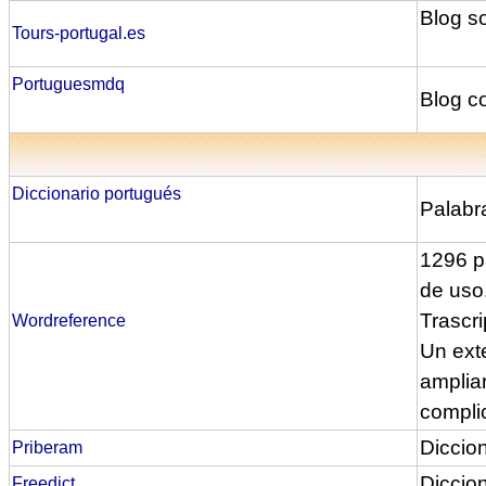
Blog s
Tours-portugal.es
Portuguesmdq
Blog co
Diccionario portugués
Palabr
1296 p
de uso
Trascr
Wordreference
Un exte
ampliar
compli
Diccio
Priberam
Diccion
Freedict