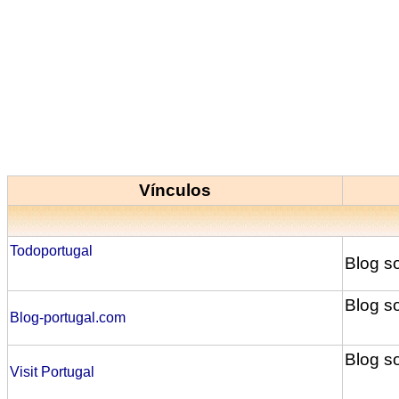
Vínculos
Todoportugal
Blog so
Blog s
Blog-portugal.com
Blog s
Visit Portugal