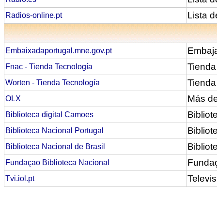
Lista d
Radios-online.pt
Embaja
Embaixadaportugal.mne.gov.pt
Tienda
Fnac - Tienda Tecnología
Tienda
Worten - Tienda Tecnología
Más de
OLX
Biblio
Biblioteca digital Camoes
Bibliot
Biblioteca Nacional Portugal
Bibliot
Biblioteca Nacional de Brasil
Fundaç
Fundaçao Biblioteca Nacional
Televi
Tvi.iol.pt