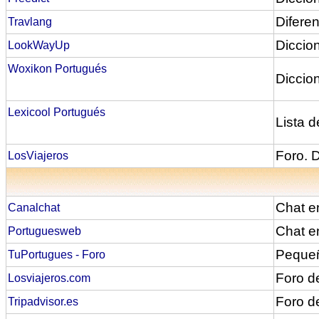
Diferen
Travlang
Diccion
LookWayUp
Woxikon Portugués
Diccio
Lexicool Portugués
Lista d
Foro. D
LosViajeros
Chat e
Canalchat
Chat e
Portuguesweb
Pequeñ
TuPortugues - Foro
Foro d
Losviajeros.com
Foro d
Tripadvisor.es