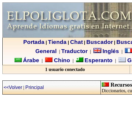
Portada
Tienda
Chat
Buscador
Busc
|
|
|
|
General
Traductor
Inglés
|
|
|
Árabe
Chino
Esperanto
G
|
|
|
1 usuario conectado
Recursos 
<<Volver
|
Principal
Diccionarios, cu