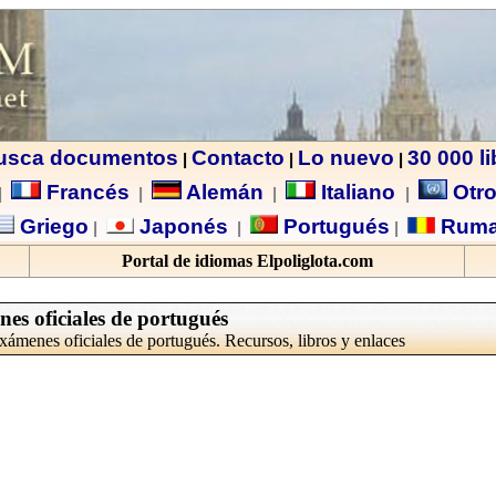
usca documentos
Contacto
Lo nuevo
30 000 l
|
|
|
Francés
Alemán
Italiano
Otro
|
|
|
|
Griego
Japonés
Portugués
Ruma
|
|
|
Portal de idiomas Elpoliglota.com
s oficiales de portugués
xámenes oficiales de portugués. Recursos, libros y enlaces