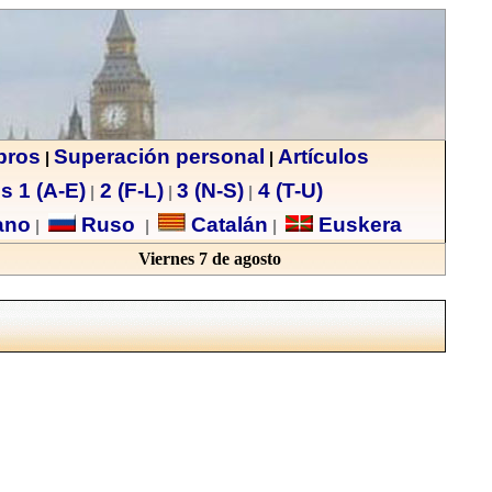
ibros
Superación personal
Artículos
|
|
s 1 (A-E)
2 (F-L)
3 (N-S)
4 (T-U)
|
|
|
no
Ruso
Catalán
Euskera
|
|
|
Viernes 7 de agosto