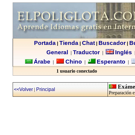
Portada
Tienda
Chat
Buscador
B
|
|
|
|
General
Traductor
Inglés
|
|
Árabe
Chino
Esperanto
|
|
|
1 usuario conectado
Exámene
<<Volver
|
Principal
Preparación e