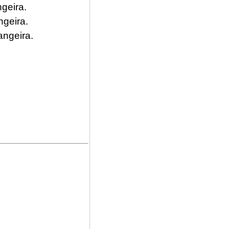
geira.
geira.
angeira.