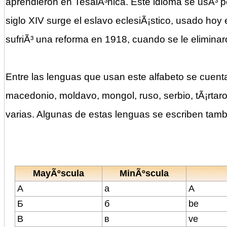
aprendieron en TesalÃ³nica. Este idioma se usÃ³ por 
siglo XIV surge el eslavo eclesiÃ¡stico, usado hoy e
sufriÃ³ una reforma en 1918, cuando se le eliminaro
Entre las lenguas que usan este alfabeto se cuenta
macedonio, moldavo, mongol, ruso, serbio, tÃ¡rtaro
varias. Algunas de estas lenguas se escriben tambi
MayÃºscula
MinÃºscula
А
а
A
Б
б
be
В
в
ve