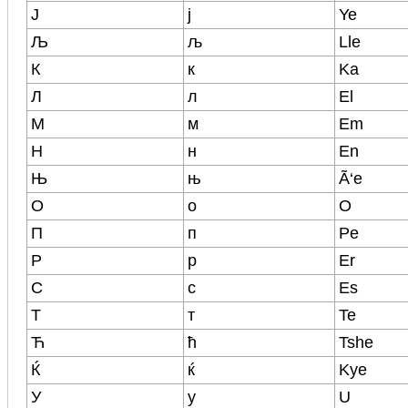
Ј
ј
Ye
Љ
љ
Lle
К
к
Ka
Л
л
El
М
м
Em
Н
н
En
Њ
њ
Ã‘e
О
о
O
П
п
Pe
Р
р
Er
С
с
Es
Т
т
Te
Ћ
ћ
Tshe
Ќ
ќ
Kye
У
у
U