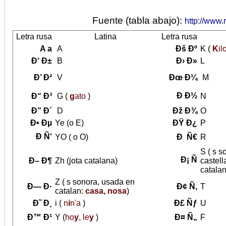
Fuente (tabla abajo):
http://www.
Letra rusa
Latina
Letra rusa
A a
A
Ðš Ðº
K (
K
il
Ð‘ Ð±
B
Ð› Ð»
L
Ð’ Ð²
V
Ðœ Ð¼
M
Ð Ð½
Ð“ Ð³
G (
g
ato
)
N
Ð” Ð´
D
Ðž Ð¾
O
Ð• Ðµ
Ye (o E)
ÐŸ Ð¿
P
Ð Ñ‘
YO ( o O)
Ð Ñ€
R
S ( s s
Ð¡ Ñ
Ð– Ð¶
Zh (jota catalana)
castell
catalan
Z ( s sonora, usada en
Ð— Ð·
Ð¢ Ñ‚
T
catalan:
casa, nosa
)
Ð˜ Ð¸
i (
n
i
n'a
)
Ð£ Ñƒ
U
Ð™ Ð¹
Y (
ho
y
, le
y
)
Ð¤ Ñ„
F