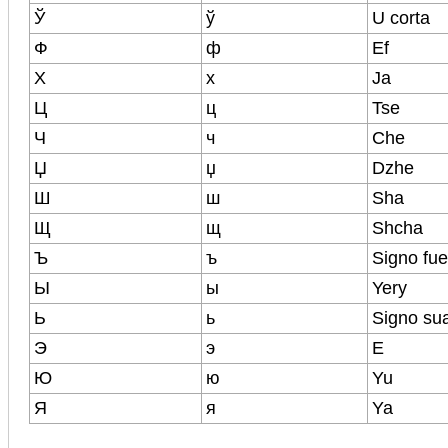
Ў
ў
U corta
Ф
ф
Ef
Х
х
Ja
Ц
ц
Tse
Ч
ч
Che
Џ
џ
Dzhe
Ш
ш
Sha
Щ
щ
Shcha
Ъ
ъ
Signo fue
Ы
ы
Yery
Ь
ь
Signo su
Э
э
E
Ю
ю
Yu
Я
я
Ya