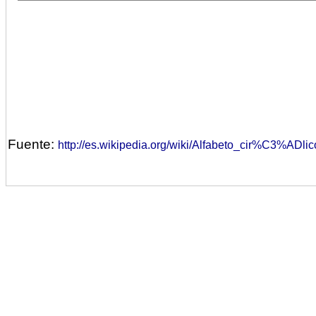
Fuente:
http://es.wikipedia.org/wiki/Alfabeto_cir%C3%ADlic