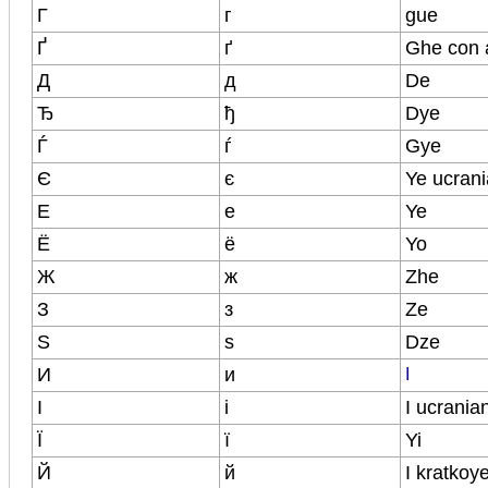
Г
г
gue
Ґ
ґ
Ghe con 
Д
д
De
Ђ
ђ
Dye
Ѓ
ѓ
Gye
Є
є
Ye ucran
Е
е
Ye
Ё
ё
Yo
Ж
ж
Zhe
З
з
Ze
Ѕ
ѕ
Dze
И
и
I
І
і
I ucrania
Ї
ї
Yi
Й
й
I kratkoye