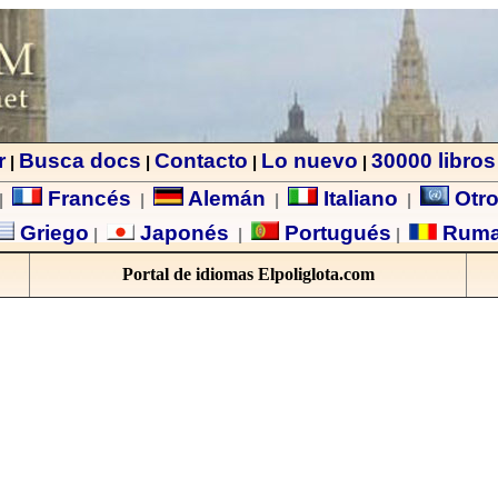
r
Busca docs
Contacto
Lo nuevo
30000 libros
|
|
|
|
Francés
Alemán
Italiano
Otro
|
|
|
|
Griego
Japonés
Portugués
Rum
|
|
|
Portal de idiomas Elpoliglota.com