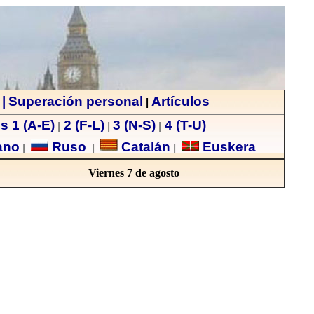
|
Superación personal
Artículos
|
s 1 (A-E)
2 (F-L)
3 (N-S)
4 (T-U)
|
|
|
ano
Ruso
Catalán
Euskera
|
|
|
Viernes 7 de agosto