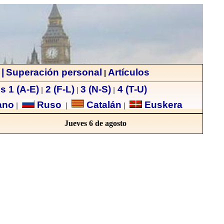
|
Superación personal
Artículos
|
s 1 (A-E)
2 (F-L)
3 (N-S)
4 (T-U)
|
|
|
ano
Ruso
Catalán
Euskera
|
|
|
Jueves 6 de agosto