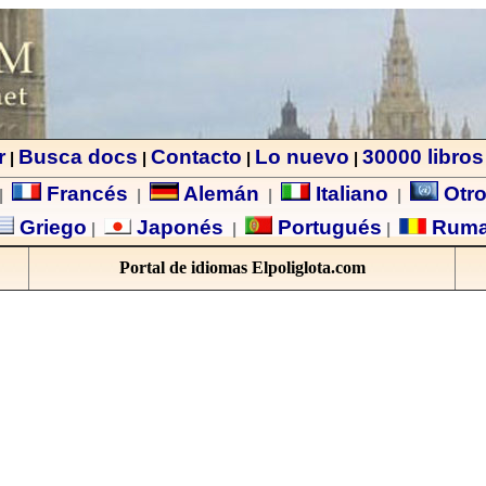
r
Busca docs
Contacto
Lo nuevo
30000 libros
|
|
|
|
Francés
Alemán
Italiano
Otro
|
|
|
|
Griego
Japonés
Portugués
Rum
|
|
|
Portal de idiomas Elpoliglota.com