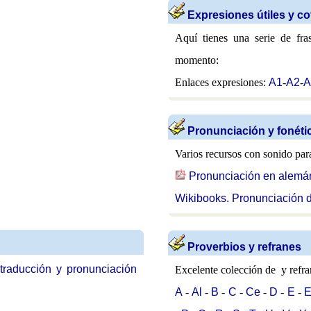
Expresiones útiles y c
Aquí tienes una serie de fra
momento:
Enlaces expresiones:
A1
-
A2
-
A
Pronunciación y fonéti
Varios recursos con sonido par
Pronunciación en alemá
Wikibooks. Pronunciación 
Proverbios y refranes
raducción y pronunciación
Excelente colección de y refr
A
-
Al
-
B
-
C
-
Ce
-
D
-
E
-
E