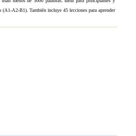
 usan menos de 3000 palabras. Ideal para principiantes y
jo (A1-A2-B1). También incluye 45 lecciones para aprender