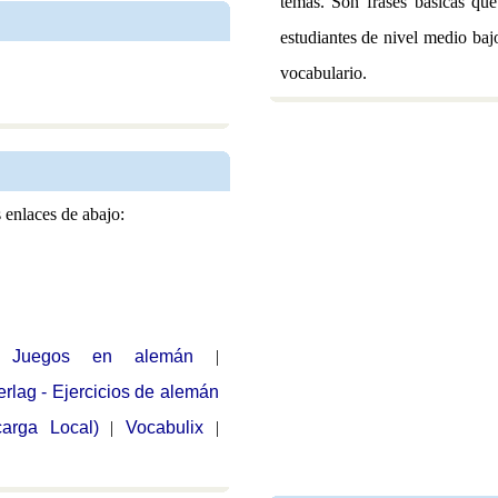
temas. Son frases básicas que
estudiantes de nivel medio ba
vocabulario.
 enlaces de abajo:
|
Juegos en alemán
|
erlag - Ejercicios de alemán
arga Local)
|
Vocabulix
|