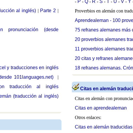
-
P
-
Q
-
R
-
S
-
T
-
U
-
V
-
Y
cción al inglés)
|
Parte 2
|
Proverbios en alemán con trad
Aprendealeman - 100 prove
 pronunciación (desde
75 refranes alemanes más 
2
0 proverbios alemanes tra
11 proverbios alemanes tr
20 citas y refranes aleman
l y traducciones en inglés
18 refranes alemanas. Cró
desde 101languages.net)
|
 traducción al inglés
Citas en alemán traduc
mán (traducción al inglés)
Citas en alemán con pronunciac
Citas en aprendealeman
Otros enlaces:
Citas en alemán traducidas