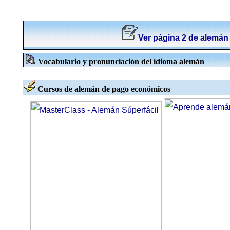
Ver página 2 de alemán
Vocabulario y pronunciación del idioma alemán
Cursos de alemán de pago económicos