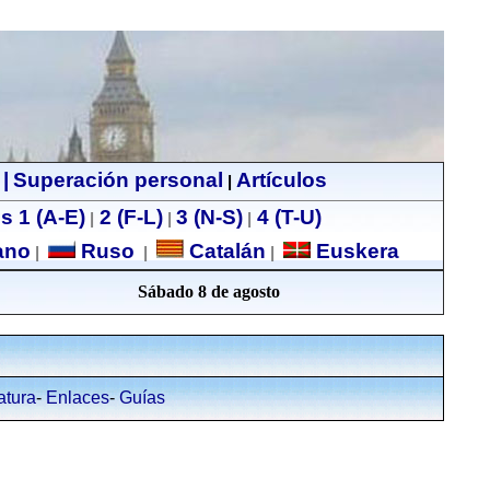
|
Superación personal
Artículos
|
s 1 (A-E)
2 (F-L)
3 (N-S)
4 (T-U)
|
|
|
ano
Ruso
Catalán
Euskera
|
|
|
Sábado 8 de agosto
atura
-
Enlaces
-
Guías