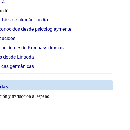
-
Z
ucción
rbios de alemán+audio
conocidos desde psicologiaymente
ducidos
aducido desde Kompassidiomas
es desde Lingoda
nicas germánicas
idas
ión y traducción al español.