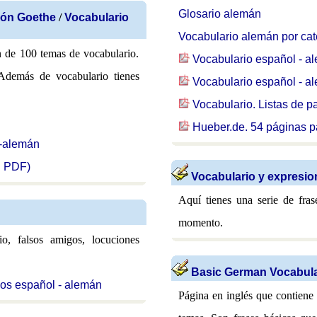
Glosario alemán
ión Goethe
/
Vocabulario
Vocabulario alemán por cat
n de 100 temas de vocabulario.
Vocabulario español - a
 Además de vocabulario tienes
Vocabulario español - a
Vocabulario. Listas de 
Hueber.de. 54 páginas p
l-alemán
n PDF)
Vocabulario y expresi
Aquí tienes una serie de fras
momento.
io, falsos amigos, locuciones
Basic German Vocabul
os español - alemán
Página en inglés que contiene