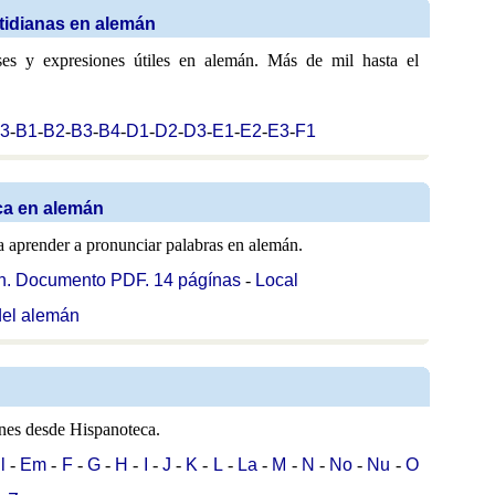
otidianas en alemán
ses y expresiones útiles en alemán. Más de mil hasta el
3
-
B1
-
B2
-
B3
-
B4
-
D1
-
D2
-
D3
-
E1
-
E2
-
E3
-
F1
ca en alemán
a aprender a pronunciar palabras en alemán.
n. Documento PDF. 14 págínas
-
Local
del alemán
anes desde Hispanoteca.
l
-
Em
-
F
-
G
-
H
-
I
-
J
-
K
-
L
-
La
-
M
-
N
-
No
-
Nu
-
O