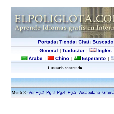
Portada
Tienda
Chat
Buscado
|
|
|
General
Traductor
Inglés
|
|
Árabe
Chino
Esperanto
|
|
|
1 usuario conectado
Menú >>
Ver
Pg.2
-
Pg.3
-
Pg.4
-
Pg.5
-
Vocabulario
-
Gramá