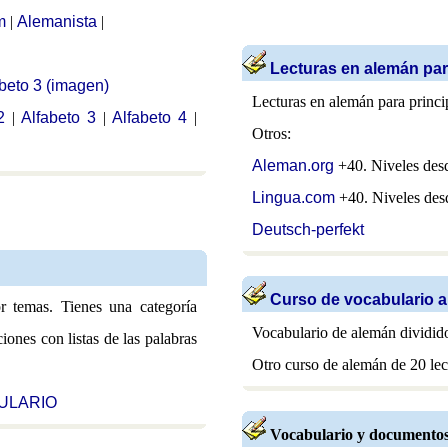
m
|
Alemanista
|
Lecturas en alemán par
beto 3 (imagen)
Lecturas en alemán para princi
2
|
Alfabeto 3
|
Alfabeto 4
|
Otros:
Aleman.org
+40. Niveles des
Lingua.com
+40. Niveles des
Deutsch-perfekt
Curso de vocabulario a
or temas. Tienes una categoría
Vocabulario de alemán dividido
ones con listas de las palabras
Otro curso de alemán de 20 le
BULARIO
Vocabulario y documentos