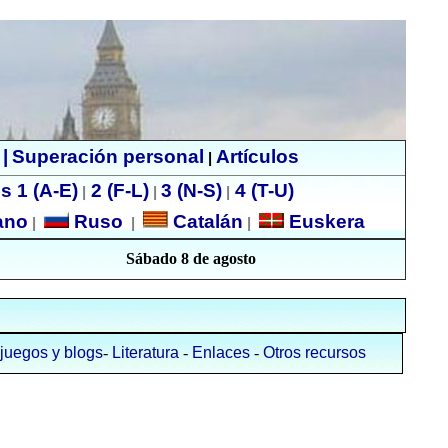
|
Superación personal
Artículos
|
s 1 (A-E)
2 (F-L)
3 (N-S)
4 (T-U)
|
|
|
ano
Ruso
Catalán
Euskera
|
|
|
Sábado 8 de agosto
 juegos y blogs
-
Literatura
-
Enlaces
-
Otros recursos