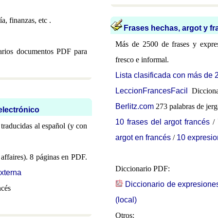
, finanzas, etc .
Frases hechas, argot y fr
Más de 2500 de frases y expresi
arios documentos PDF para
fresco e informal.
Lista clasificada con más de 
LeccionFrancesFacil
Diccionar
Berlitz.com
273 palabras de jerg
electrónico
10 frases del argot francés
/
 traducidas al español (y con
argot en francés
/
10 expresio
 affaires). 8 páginas en PDF.
Diccionario PDF:
xterna
Diccionario de expresione
ncés
(local)
Otros: