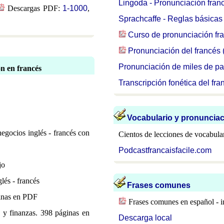
Lingoda - Pronunciación fran
Descargas PDF:
1-1000
,
Sprachcaffe - Reglas básicas
Curso de pronunciación fr
Pronunciación del francés
Pronunciación de miles de pa
n en francés
Transcripción fonética del fra
Vocabulario y pronunciac
egocios inglés - francés con
Cientos de lecciones de vocabula
Podcastfrancaisfacile.com
jo
glés - francés
Frases comunes
ginas en PDF
Frases comunes en español - in
 y finanzas. 398 páginas en
Descarga local