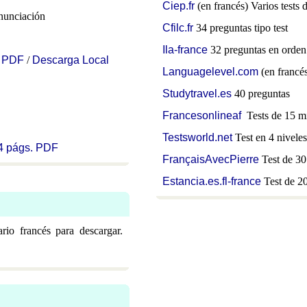
Ciep.fr
(en francés) Varios tests
onunciación
Cfilc.fr
34 preguntas tipo test
Ila-france
32 preguntas en orden 
n PDF
/
Descarga Local
Languagelevel.com
(en francés
Studytravel.es
40 preguntas
Francesonlineaf
Tests de 15 m
Testsworld.net
Test en 4 niveles
4 págs. PDF
FrançaisAvecPierre
Test de 30
Estancia.es.fl-france
Test de 2
io francés para descargar.