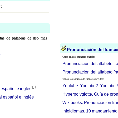
t.
stas de palabras de uso más
Pronunciación del francé
0
Otros enlaces (alfabeto francés):
Pronunciación del alfabeto fr
Pronunciación del alfabeto fr
Todos los sonidos del francés en vídeo:
Youtube
Youtube2
Youtube 
|
|
 español e inglés
Hyperpolyglotte. Guía de pron
l español e inglés
Wikibooks. Pronunciación fr
Infoidiomas. 10 mandamientos