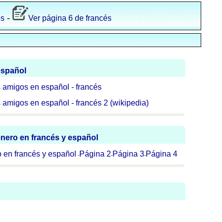
-
és
Ver página 6 de francés
español
os amigos en español - francés
s amigos en español - francés 2 (wikipedia)
énero en francés y español
o en francés y español
Página 2
Página 3
Página 4
-
-
-