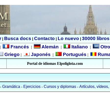
r
Busca docs
Contacto
Lo nuevo
30000 libros
|
|
|
|
Francés
Alemán
Italiano
Otro
|
|
|
|
Griego
Japonés
Portugués
Rum
|
|
|
Portal de idiomas Elpoliglota.com
-
Gramática
-
Ejercicios
-
Cursos y diplomas
-
Artículos, vídeos,