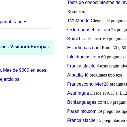
Tests de conocimientos de niv
Resumen:
TV5Monde
Cientos de preguntas
spañol-francés
Oxfordhousebcn.com
28 pregun
Sprachcaffe.com
60 preguntas t
cés
-
VisitandoEuropa
-
Esl-idiomas.com
Entre 30 y 50 
Infoidiomas.com
60 preguntas ti
Francaisfacile
4 tests según niv
os. Más de 9000 enlaces.
Alpadia
40 preguntas tipo test
ejercicios
Francesconolivier
20 preguntas 
Azurlingua
Desde el A11 al B1
Bcnlanguages.com
50 pregunta
Paraninfo.com
29 preguntas tipo
Francaisfacile
15 preguntas en 4