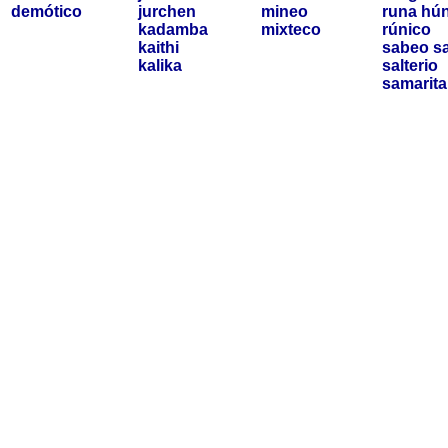
demótico
jurchen
mineo
runa hú
kadamba
mixteco
rúnico
kaithi
sabeo
sa
kalika
salterio
samarit