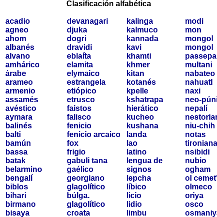
Clasificación alfabética
acadio
devanagari
kalinga
modi
agneo
djuka
kalmuco
mon
ahom
dogri
kannada
mongol
albanés
dravidi
kavi
mongol
alvano
eblaíta
khamti
passepa
amhárico
elamita
khmer
multani
árabe
elymaico
kitan
nabateo
arameo
estrangela
kotanés
nahuatl
armenio
etiópico
kpelle
naxi
assamés
etrusco
kshatrapa
neo-pún
avéstico
faistos
hierático
nepalí
aymara
falisco
kucheo
nestoria
balinés
fenicio
kushana
niu-chih
balti
fenicio arcaico
landa
notas
bamún
fox
lao
tironian
bassa
frigio
latino
nsibidi
batak
gabuli tana
lengua de
nubio
belarmino
gaélico
signos
ogham
bengalí
georgiano
lepcha
ol cemet
biblos
glagolítico
líbico
olmeco
bihari
búlga.
licio
oriya
birmano
glagolítico
lidio
osco
bisaya
croata
limbu
osmaniy