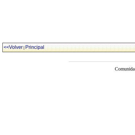
<<Volver
Principal
|
Comunidad