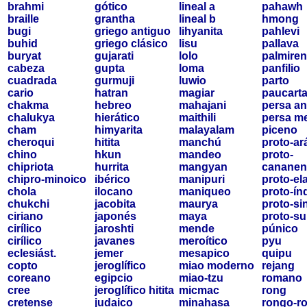
brahmi
gótico
lineal a
pahawh
braille
grantha
lineal b
hmong
bugi
griego antiguo
lihyanita
pahlevi
buhid
griego clásico
lisu
pallava
buryat
gujarati
lolo
palmire
cabeza
gupta
loma
panfilio
cuadrada
gurmuji
luwio
parto
cario
hatran
magiar
paucart
chakma
hebreo
mahajani
persa an
chalukya
hierático
maithili
persa m
cham
himyarita
malayalam
piceno
cheroqui
hitita
manchú
proto-ar
chino
hkun
mandeo
proto-
chipriota
hurrita
mangyan
canane
chipro-minoico
ibérico
manipuri
proto-el
chola
ilocano
maniqueo
proto-ín
chukchi
jacobita
maurya
proto-sin
ciriano
japonés
maya
proto-s
cirílico
jaroshti
mende
púnico
cirílico
javanes
meroítico
pyu
eclesiást.
jemer
mesapico
quipu
copto
jeroglífico
miao moderno
rejang
coreano
egipcio
miao-tzu
romano
cree
jeroglífico hitita
micmac
rong
cretense
judaico
minahasa
rongo-r