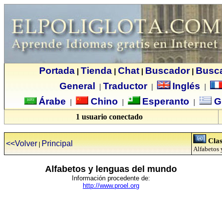
Portada
Tienda
Chat
Buscador
Busc
|
|
|
|
General
Traductor
Inglés
|
|
|
Árabe
Chino
Esperanto
G
|
|
|
1 usuario conectado
Clas
<<Volver
Principal
|
Alfabetos 
Alfabetos y lenguas del mundo
Información procedente de:
http://www.proel.org