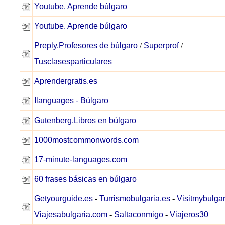
Youtube. Aprende búlgaro
Youtube. Aprende búlgaro
Preply.Profesores de búlgaro
/
Superprof
/
Tusclasesparticulares
Aprendergratis.es
Ilanguages - Búlgaro
Gutenberg.Libros en búlgaro
1000mostcommonwords.com
17-minute-languages.com
60 frases básicas en búlgaro
Getyourguide.es
-
Turrismobulgaria.es
-
Visitmybulgar
Viajesabulgaria.com
-
Saltaconmigo
-
Viajeros30