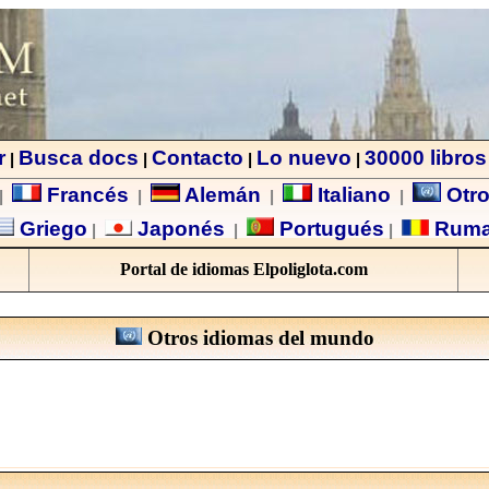
r
Busca docs
Contacto
Lo nuevo
30000 libros
|
|
|
|
Francés
Alemán
Italiano
Otro
|
|
|
|
Griego
Japonés
Portugués
Rum
|
|
|
Portal de idiomas Elpoliglota.com
Otros idiomas del mundo