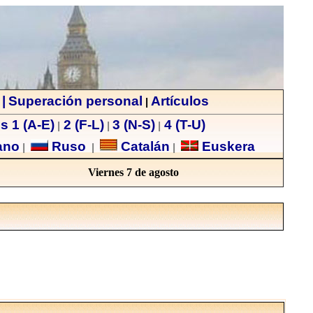
|
Superación personal
Artículos
|
s 1 (A-E)
2 (F-L)
3 (N-S)
4 (T-U)
|
|
|
ano
Ruso
Catalán
Euskera
|
|
|
Viernes 7 de agosto