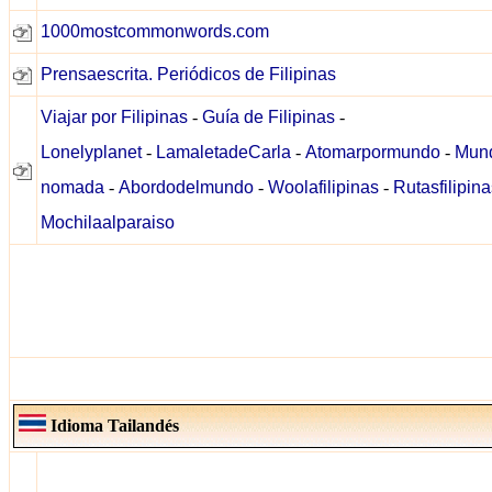
1000mostcommonwords.com
Prensaescrita. Periódicos de Filipinas
Viajar por Filipinas
-
Guía de Filipinas
-
Lonelyplanet
-
LamaletadeCarla
-
Atomarpormundo
-
Mun
nomada
-
Abordodelmundo
-
Woolafilipinas
-
Rutasfilipin
Mochilaalparaiso
Idioma Tailandés