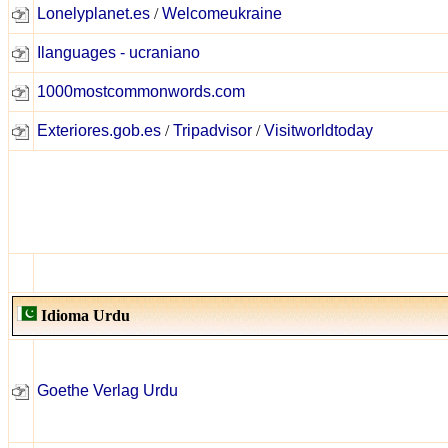
Lonelyplanet.es
/
Welcomeukraine
Ilanguages - ucraniano
1000mostcommonwords.com
Exteriores.gob.es
/
Tripadvisor
/
Visitworldtoday
Idioma Urdu
Goethe Verlag Urdu