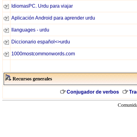
IdiomasPC. Urdu para viajar
Aplicación Android para aprender urdu
Ilanguages - urdu
Diccionario español<>urdu
1000mostcommonwords.com
Recursos generales
Conjugador de verbos
Tra
Comunidad