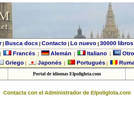
r
Busca docs
Contacto
Lo nuevo
30000 libros
|
|
|
|
Francés
Alemán
Italiano
Otro
|
|
|
|
Griego
Japonés
Portugués
Rum
|
|
|
Portal de idiomas Elpoliglota.com
Contacta con el Administrador de Elpoliglota.com