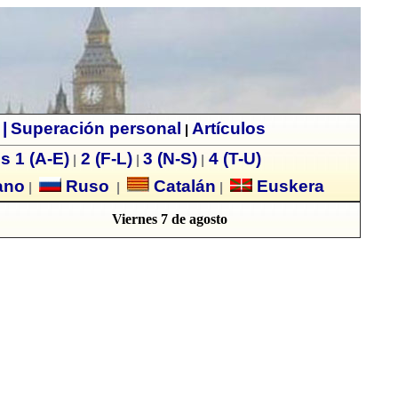
|
Superación personal
Artículos
|
s 1 (A-E)
2 (F-L)
3 (N-S)
4 (T-U)
|
|
|
ano
Ruso
Catalán
Euskera
|
|
|
Viernes 7 de agosto