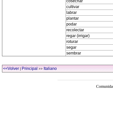
cosechar
cultivar
labrar
plantar
podar
recolectar
regar (irrigar)
roturar
segar
sembrar
<<Volver
Principal
Italiano
|
>>
Comunidad