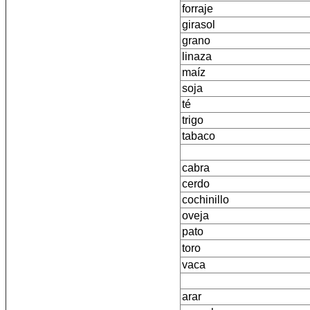
forraje
girasol
grano
linaza
maíz
soja
té
trigo
tabaco
cabra
cerdo
cochinillo
oveja
pato
toro
vaca
arar