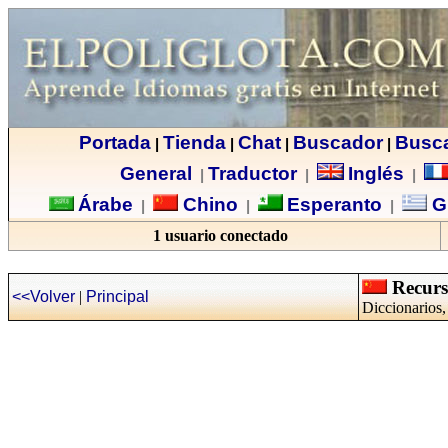
Portada
Tienda
Chat
Buscador
Busc
|
|
|
|
General
Traductor
Inglés
|
|
|
Árabe
Chino
Esperanto
G
|
|
|
1 usuario conectado
Recurso
<<Volver
|
Principal
Diccionarios,