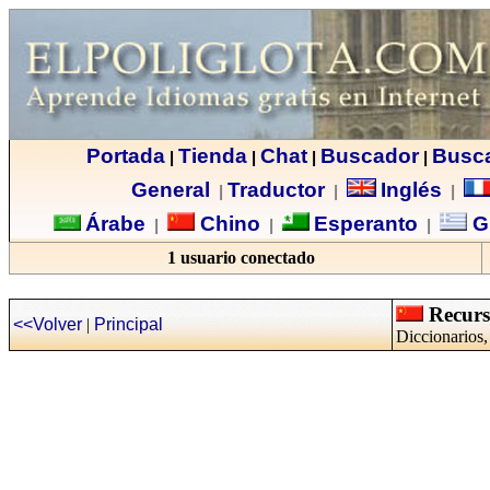
Portada
Tienda
Chat
Buscador
Busc
|
|
|
|
General
Traductor
Inglés
|
|
|
Árabe
Chino
Esperanto
G
|
|
|
1 usuario conectado
Recurso
<<Volver
|
Principal
Diccionarios,