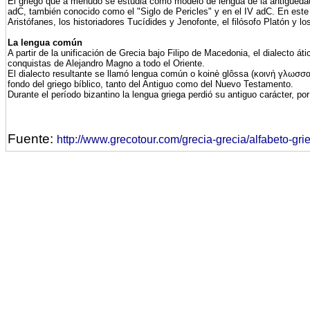
El griego que a menudo se estudia como modelo de lengua de la antigüedad e
adC, también conocido como el "Siglo de Pericles" y en el IV adC. En este d
Aristófanes, los historiadores Tucídides y Jenofonte, el filósofo Platón y 
La lengua común
A partir de la unificación de Grecia bajo Filipo de Macedonia, el dialecto á
conquistas de Alejandro Magno a todo el Oriente.
El dialecto resultante se llamó lengua común o koinè glôssa (κοινή γλωσσα). E
fondo del griego bíblico, tanto del Antiguo como del Nuevo Testamento.
Durante el período bizantino la lengua griega perdió su antiguo carácter, p
Fuente:
http://www.grecotour.com/grecia-grecia/alfabeto-gri