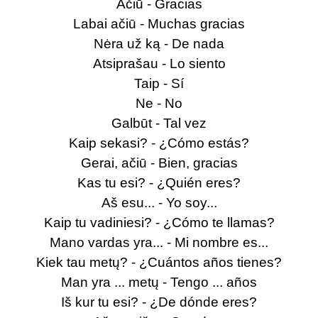
Ačiū - Gracias
Labai ačiū - Muchas gracias
Nėra už ką - De nada
Atsiprašau - Lo siento
Taip - Sí
Ne - No
Galbūt - Tal vez
Kaip sekasi? - ¿Cómo estás?
Gerai, ačiū - Bien, gracias
Kas tu esi? - ¿Quién eres?
Aš esu... - Yo soy...
Kaip tu vadiniesi? - ¿Cómo te llamas?
Mano vardas yra... - Mi nombre es...
Kiek tau metų? - ¿Cuántos años tienes?
Man yra ... metų - Tengo ... años
Iš kur tu esi? - ¿De dónde eres?