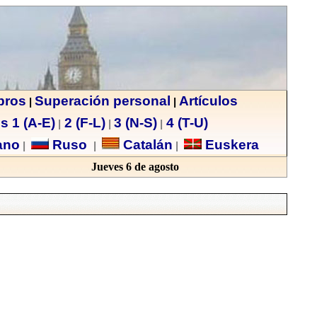
ibros
Superación personal
Artículos
|
|
s 1 (A-E)
2 (F-L)
3 (N-S)
4 (T-U)
|
|
|
no
Ruso
Catalán
Euskera
|
|
|
Jueves 6 de agosto