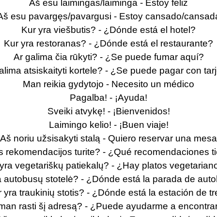
Aš esu laimingas/laiminga - Estoy feliz
Aš esu pavargęs/pavargusi - Estoy cansado/cansad
Kur yra viešbutis? - ¿Dónde está el hotel?
Kur yra restoranas? - ¿Dónde está el restaurante?
Ar galima čia rūkyti? - ¿Se puede fumar aquí?
alima atsiskaityti kortele? - ¿Se puede pagar con tar
Man reikia gydytojo - Necesito un médico
Pagalba! - ¡Ayuda!
Sveiki atvykę! - ¡Bienvenidos!
Laimingo kelio! - ¡Buen viaje!
Aš noriu užsisakyti stalą - Quiero reservar una mesa
s rekomendacijos turite? - ¿Qué recomendaciones t
 yra vegetariškų patiekalų? - ¿Hay platos vegetarian
ia autobusų stotelė? - ¿Dónde está la parada de au
 yra traukinių stotis? - ¿Dónde está la estación de t
i man rasti šį adresą? - ¿Puede ayudarme a encontrar