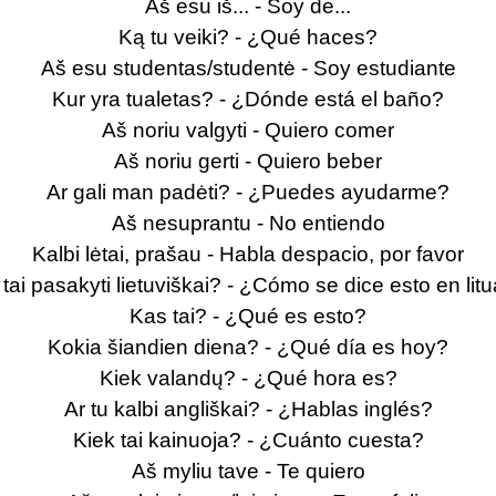
Aš esu iš... - Soy de...
Ką tu veiki? - ¿Qué haces?
Aš esu studentas/studentė - Soy estudiante
Kur yra tualetas? - ¿Dónde está el baño?
Aš noriu valgyti - Quiero comer
Aš noriu gerti - Quiero beber
Ar gali man padėti? - ¿Puedes ayudarme?
Aš nesuprantu - No entiendo
Kalbi lėtai, prašau - Habla despacio, por favor
 tai pasakyti lietuviškai? - ¿Cómo se dice esto en lit
Kas tai? - ¿Qué es esto?
Kokia šiandien diena? - ¿Qué día es hoy?
Kiek valandų? - ¿Qué hora es?
Ar tu kalbi angliškai? - ¿Hablas inglés?
Kiek tai kainuoja? - ¿Cuánto cuesta?
Aš myliu tave - Te quiero