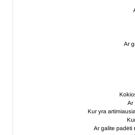
Ar g
Kokio
Ar
Kur yra artimiaus
Kur
Ar galite padėt