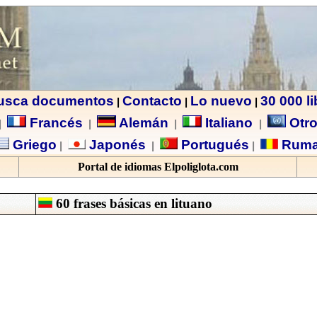
usca documentos
Contacto
Lo nuevo
30 000 l
|
|
|
Francés
Alemán
Italiano
Otro
|
|
|
|
Griego
Japonés
Portugués
Ruma
|
|
|
Portal de idiomas Elpoliglota.com
60 frases básicas en
lituano