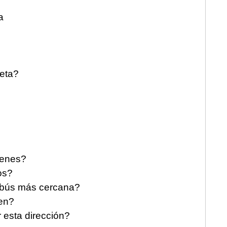
a
jeta?
ienes?
os?
tobús más cercana?
ren?
 esta dirección?