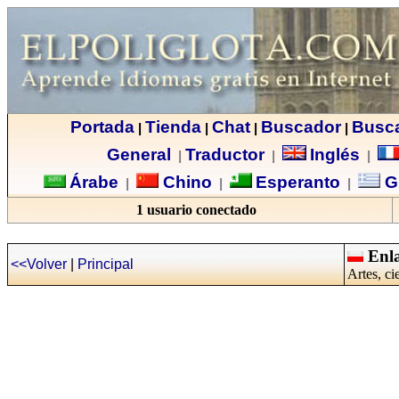
Portada
Tienda
Chat
Buscador
Busc
|
|
|
|
General
Traductor
Inglés
|
|
|
Árabe
Chino
Esperanto
G
|
|
|
1 usuario conectado
Enla
<<Volver
|
Principal
Artes, ci