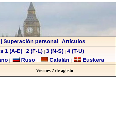
|
Superación personal
Artículos
|
s 1 (A-E)
2 (F-L)
3 (N-S)
4 (T-U)
|
|
|
ano
Ruso
Catalán
Euskera
|
|
|
Viernes 7 de agosto