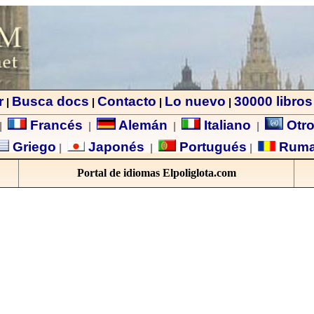
r
Busca docs
Contacto
Lo nuevo
30000 libros
|
|
|
|
Francés
Alemán
Italiano
Otro
|
|
|
|
Griego
Japonés
Portugués
Rum
|
|
|
Portal de idiomas Elpoliglota.com