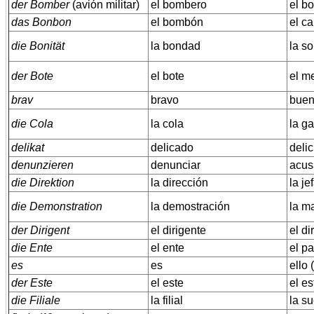
der Bomber
(avión militar)
el bombero
el b
das Bonbon
el bombón
el c
die Bonität
la bondad
la s
der Bote
el bote
el m
brav
bravo
buen
die Cola
la cola
la g
delikat
delicado
delic
denunzieren
denunciar
acusa
die Direktion
la dirección
la je
die Demonstration
la demostración
la ma
der Dirigent
el dirigente
el di
die Ente
el ente
el pa
es
es
ello 
der Este
el este
el es
die Filiale
la filial
la su