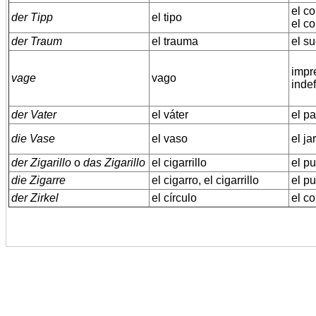
el co
der Tipp
el tipo
el co
der Traum
el trauma
el s
impr
vage
vago
indef
der Vater
el váter
el p
die Vase
el vaso
el ja
der Zigarillo
o
das Zigarillo
el cigarrillo
el pu
die Zigarre
el cigarro, el cigarrillo
el pu
der Zirkel
el círculo
el c