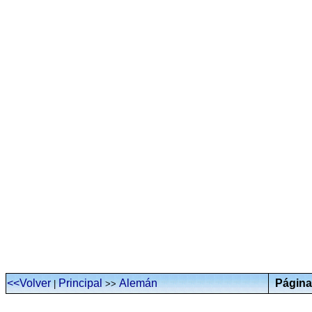
<<Volver
Principal
Alemán
Página
|
>>