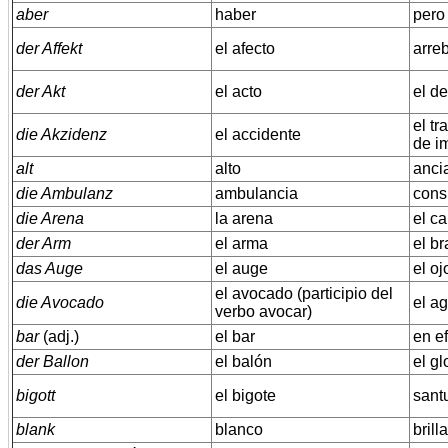
aber
haber
pero
der Affekt
el afecto
arre
der Akt
el acto
el d
el tr
die Akzidenz
el accidente
de i
alt
alto
ancia
die Ambulanz
ambulancia
cons
die Arena
la arena
el ca
der Arm
el arma
el b
das Auge
el auge
el oj
el avocado (participio del
die Avocado
el ag
verbo avocar)
bar
(adj.)
el bar
en e
der Ballon
el balón
el g
bigott
el bigote
sant
blank
blanco
brill