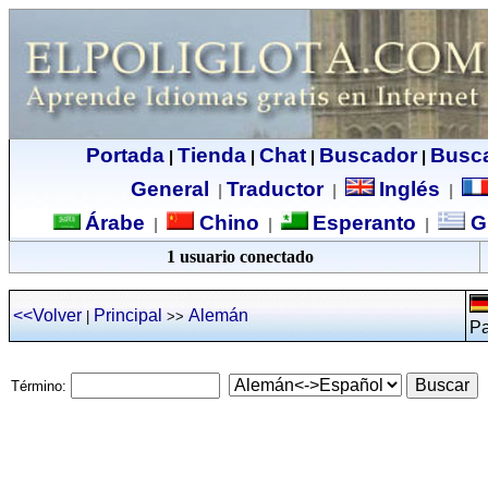
Portada
Tienda
Chat
Buscador
Busc
|
|
|
|
General
Traductor
Inglés
|
|
|
Árabe
Chino
Esperanto
G
|
|
|
1 usuario conectado
<<Volver
Principal
Alemán
|
>>
Pa
Término: