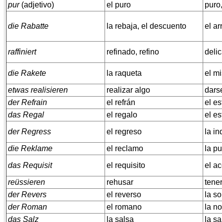
pur
(adjetivo)
el puro
puro,
die Rabatte
la rebaja, el descuento
el ar
raffiniert
refinado, refino
delic
die Rakete
la raqueta
el mi
etwas realisieren
realizar algo
dars
der Refrain
el refrán
el es
das Regal
el regalo
el es
der Regress
el regreso
la i
die Reklame
el reclamo
la pu
das Requisit
el requisito
el ac
reüssieren
rehusar
tener
der Revers
el reverso
la so
der Roman
el romano
la n
das Salz
la salsa
la sa