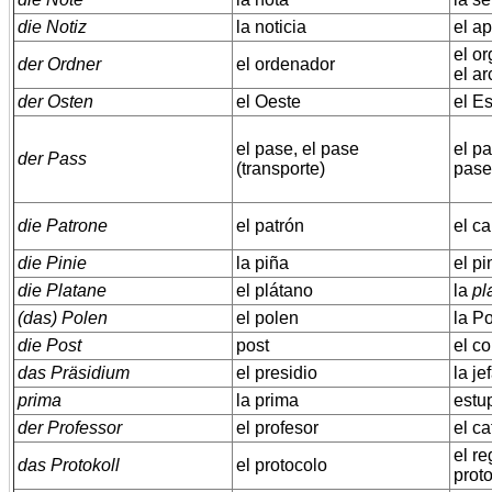
die Notiz
la noticia
el ap
el or
der Ordner
el ordenador
el ar
der Osten
el Oeste
el Es
el pase, el pase
el pa
der Pass
(transporte)
pase
die Patrone
el patrón
el c
die Pinie
la piña
el pi
die Platane
el plátano
la
pl
(das) Polen
el polen
la P
die Post
post
el co
das Präsidium
el presidio
la je
prima
la prima
estu
der Professor
el profesor
el ca
el re
das Protokoll
el protocolo
proto