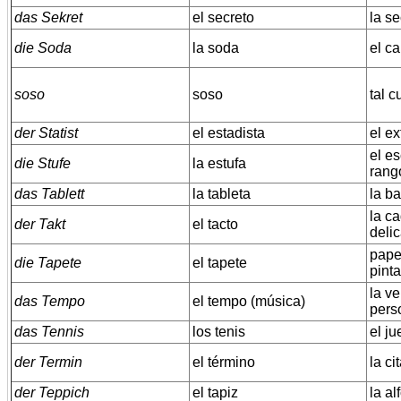
das Sekret
el secreto
la s
die Soda
la soda
el c
soso
soso
tal c
der Statist
el estadista
el ex
el es
die Stufe
la estufa
rang
das Tablett
la tableta
la ba
la ca
der Takt
el tacto
deli
pape
die Tapete
el tapete
pint
la v
das Tempo
el tempo (música)
pers
das Tennis
los tenis
el ju
der Termin
el término
la ci
der Teppich
el tapiz
la a