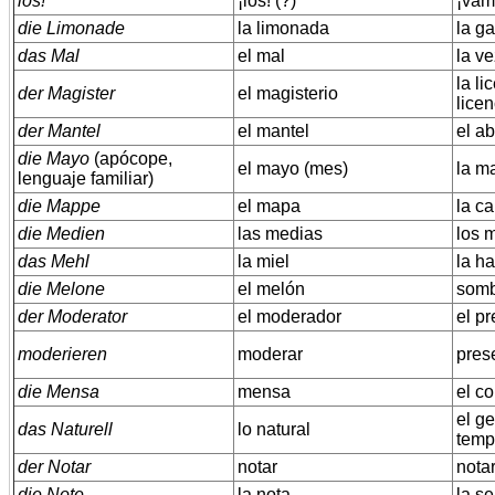
los!
¡los! (?)
¡vamo
die Limonade
la limonada
la ga
das Mal
el mal
la ve
la li
der Magister
el magisterio
licen
der Mantel
el mantel
el ab
die Mayo
(apócope,
el mayo (mes)
la m
lenguaje familiar)
die Mappe
el mapa
la ca
die Medien
las medias
los m
das Mehl
la miel
la ha
die Melone
el melón
somb
der Moderator
el moderador
el pr
moderieren
moderar
prese
die Mensa
mensa
el c
el ge
das Naturell
lo natural
temp
der Notar
notar
notar
die Note
la nota
la se