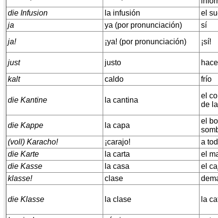
info
die Infusion
la infusión
el su
ja
ya (por pronunciación)
sí
ja!
¡ya! (por pronunciación)
¡sí!
just
justo
hace
kalt
caldo
frío
el c
die Kantine
la cantina
de la
el bo
die Kappe
la capa
somb
(voll) Karacho!
¡carajo!
a tod
die Karte
la carta
el ma
die Kasse
la casa
el c
klasse!
clase
dema
die Klasse
la clase
la ca