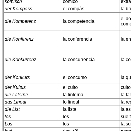
komisch
cómico
extr
der Kompass
el compás
la br
el do
die Kompetenz
la competencia
comp
die Konferenz
la conferencia
la en
die Konkurrenz
la concurrencia
la co
der Konkurs
el concurso
la q
der Kultus
el culto
culto
die Laterne
la linterna
la fa
das Lineal
lo lineal
la re
die List
la lista
la as
los
los
suelt
Los
los
la su