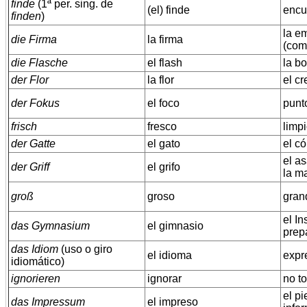
finde
(1ª per. sing. de
(el) finde
encu
finden
)
la em
die Firma
la firma
(come
die Flasche
el flash
la bo
der Flor
la flor
el cr
der Fokus
el foco
punt
frisch
fresco
limp
der Gatte
el gato
el c
el as
der Griff
el grifo
la m
groß
groso
gran
el In
das Gymnasium
el gimnasio
prep
das Idiom
(uso o giro
el idioma
expr
idiomático)
ignorieren
ignorar
no t
el pi
das Impressum
el impreso