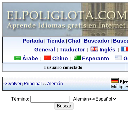
Portada
Tienda
Chat
Buscador
Busc
|
|
|
|
General
Traductor
Inglés
|
|
|
Árabe
Chino
Esperanto
G
|
|
|
1 usuario conectado
Ejer
<<Volver
Principal
Alemán
|
>>
Múltiple
Término: