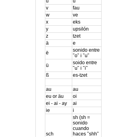
u
u
v
fau
w
ve
x
eks
y
upsilón
z
tzet
ä
e
sonido entre
ë
"o" i "u"
soido entre
ü
"u" i "i"
ß
es-tzet
au
au
eu or äu
oi
ei - ai - ay
ai
ie
i
sh (sh =
sonido
cuando
sch
haces "shh"