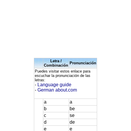
Letra /
Pronunciación
Combinación
Puedes visitar estos enlace para
escuchar la pronunciación de las
letras:
-
Language guide
-
German about.com
a
a
b
be
c
se
d
de
e
e