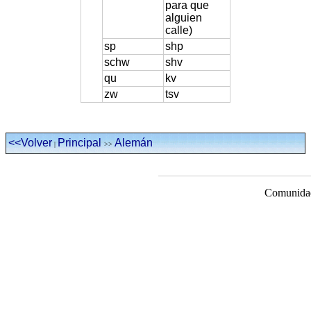
para que
alguien
calle)
sp
shp
schw
shv
qu
kv
zw
tsv
<<Volver
Principal
Alemán
|
>>
Comunidad