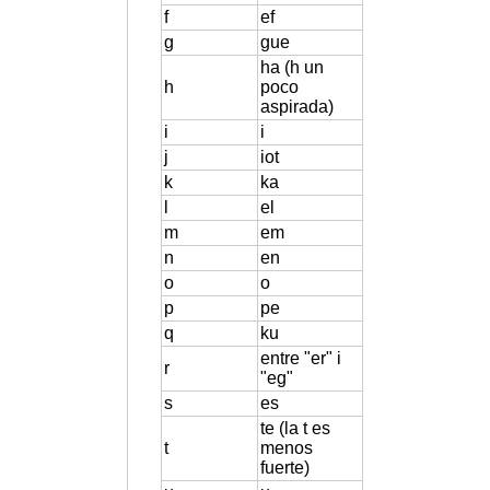
f
ef
g
gue
ha (h un
h
poco
aspirada)
i
i
j
iot
k
ka
l
el
m
em
n
en
o
o
p
pe
q
ku
entre "er" i
r
"eg"
s
es
te (la t es
t
menos
fuerte)