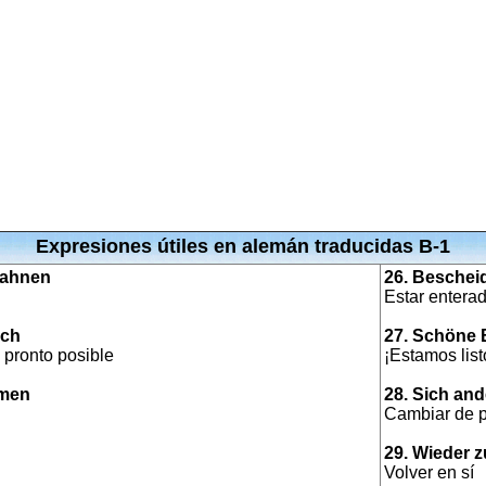
Expresiones útiles en alemán traducidas B-1
bahnen
26. Bescheid
Estar entera
ich
27. Schöne 
 pronto posible
¡Estamos list
hmen
28. Sich an
Cambiar de p
29. Wieder
Volver en sí