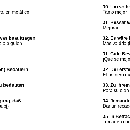
30. Um so b
vo, en metálico
Tanto mejor
31. Besser 
Mejorar
was beauftragen
32. Es wäre
a a alguien
Más valdría (i
31. Gute Be
¡Que se mejo
en) Bedauern
32. Der erst
El primero q
zu bedeuten
33. Zu Ihre
Para su bien
ngung, daß
34. Jemande
subj)
Dar un recad
35. In Betra
Tomar en con