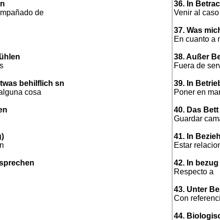
on
36. In Betr
ompañado de
Venir al caso
37. Was mich
En cuanto a 
fühlen
38. Außer Be
s
Fuera de serv
was behilflich sn
39. In Betri
 alguna cosa
Poner en ma
en
40. Das Bett
Guardar cam
g)
41. In Bezi
ón
Estar relaci
ssprechen
42. In bezug 
Respecto a
43. Unter B
Con referenc
44. Biologi