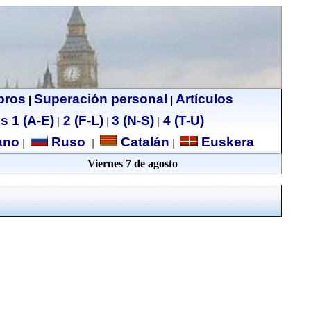
ibros
Superación personal
Artículos
|
|
s 1 (A-E)
2 (F-L)
3 (N-S)
4 (T-U)
|
|
|
no
Ruso
Catalán
Euskera
|
|
|
Viernes 7 de agosto