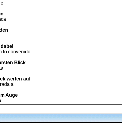
le
in
nca
rden
t dabei
 lo convenido
ersten Blick
ta
ick werfen auf
rada a
ßem Auge
a