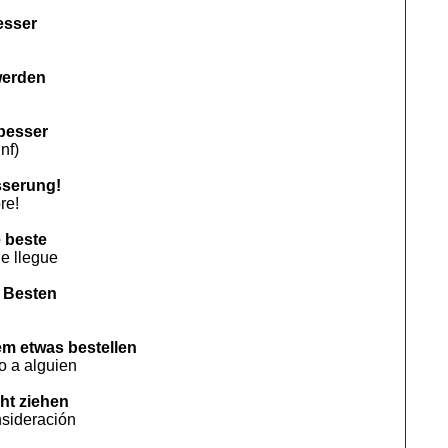
esser
werden
 besser
nf)
sserung!
re!
e beste
ue llegue
m Besten
m etwas bestellen
o a alguien
cht ziehen
sideración