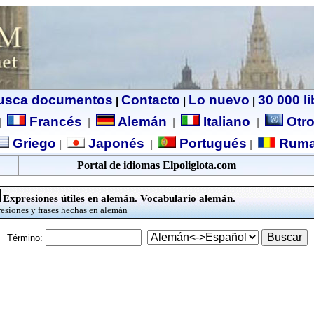
usca documentos
Contacto
Lo nuevo
30 000 l
|
|
|
Francés
Alemán
Italiano
Otro
|
|
|
|
Griego
Japonés
Portugués
Ruma
|
|
|
Portal de idiomas Elpoliglota.com
Expresiones útiles en alemán. Vocabulario alemán.
esiones y frases hechas en alemán
Término: