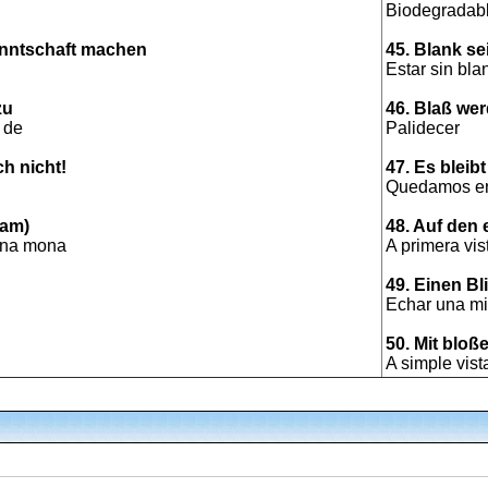
Biodegradab
nntschaft machen
45. Blank se
Estar sin bla
zu
46. Blaß we
 de
Palidecer
h nicht!
47. Es bleib
Quedamos en
fam)
48. Auf den 
una mona
A primera vis
49. Einen Bl
Echar una mi
50. Mit blo
A simple vist