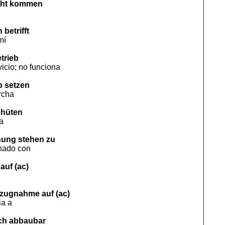
acht kommen
 betrifft
mí
trieb
icio; no funciona
eb setzen
rcha
 hüten
a
ehung stehen zu
onado con
auf (ac)
ezugnahme auf (ac)
ia a
sch abbaubar