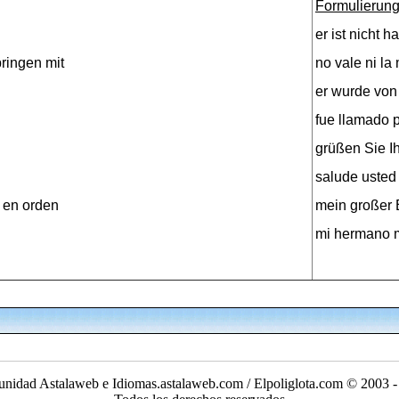
Formulierung
er ist nicht 
ringen mit
no vale ni l
er wurde von
fue llamado 
grüßen Sie I
salude usted
r en orden
mein großer 
mi hermano 
nidad Astalaweb e Idiomas.astalaweb.com / Elpoliglota.com © 2003 -