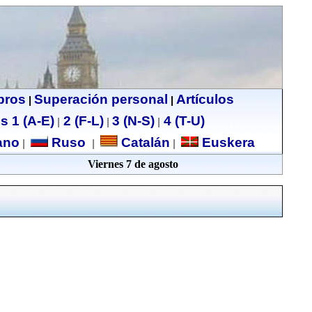
ibros
Superación personal
Artículos
|
|
s 1 (A-E)
2 (F-L)
3 (N-S)
4 (T-U)
|
|
|
no
Ruso
Catalán
Euskera
|
|
|
Viernes 7 de agosto