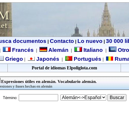
usca documentos
Contacto
Lo nuevo
30 000 l
|
|
|
Francés
Alemán
Italiano
Otro
|
|
|
|
Griego
Japonés
Portugués
Ruma
|
|
|
Portal de idiomas Elpoliglota.com
Expresiones útiles en alemán. Vocabulario alemán.
esiones y frases hechas en alemán
Término: