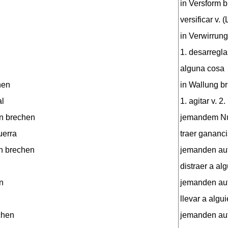
in Versform 
versificar v. (
in Verwirrun
1. desarregl
alguna cosa
hen
in Wallung b
al
1. agitar v. 2
n brechen
jemandem Nu
uerra
traer gananci
un brechen
jemanden au
distraer a al
n
jemanden auf
llevar a algu
chen
jemanden auf