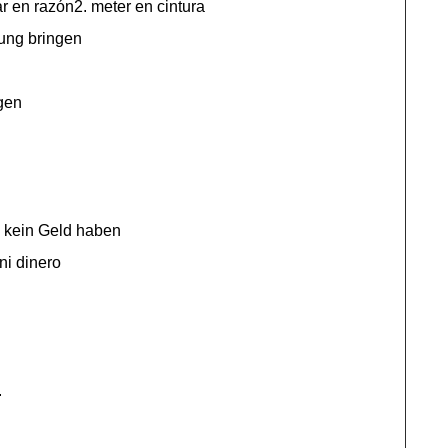
ar en razón2. meter en cintura
lung bringen
.
ngen
d kein Geld haben
ni dinero
.