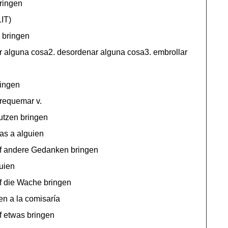
bringen
LIT)
g bringen
ar alguna cosa2. desordenar alguna cosa3. embrollar
ringen
. requemar v.
tzen bringen
as a alguien
f andere Gedanken bringen
guien
 die Wache bringen
ien a la comisaría
 etwas bringen