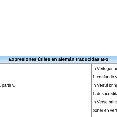
Expresiones útiles en alemán traducidas B-2
in Verlegenhe
1. confundir 
partir v.
in Verruf bri
1. desacredit
in Verse bri
poner en ver