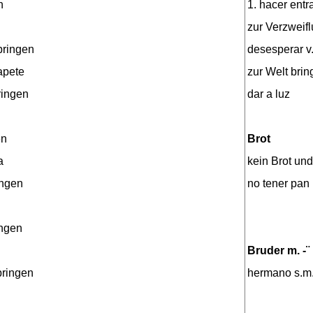
n
1. hacer entr
zur Verzweif
bringen
desesperar v
apete
zur Welt bri
ringen
dar a luz
en
Brot
a
kein Brot un
ingen
no tener pan 
ingen
Bruder m. -¨
bringen
hermano s.m