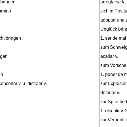
 bringen
arreglarse la
amino
sich in Posit
adoptar una a
Unglück brin
ht bringen
1. ser de mal
zum Schweig
ngen
acallar v.
zum Vorschei
en
1. poner de m
oncertar v. 3. distraer v.
zur Explosio
detonar v.
zur Sprache 
1. discutir v.
zur Vernunft 