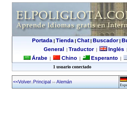
Portada
Tienda
Chat
Buscador
B
|
|
|
|
General
Traductor
Inglés
|
|
Árabe
Chino
Esperanto
|
|
|
1 usuario conectado
<<Volver
Principal
Alemán
|
>>
Expr