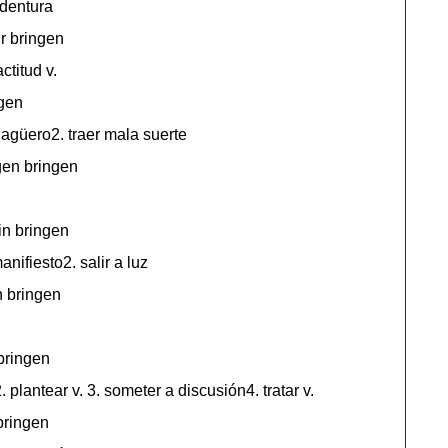
 dentura
ur bringen
ctitud v.
gen
 agüero2. traer mala suerte
en bringen
n bringen
anifiesto2. salir a luz
n bringen
bringen
 2. plantear v. 3. someter a discusión4. tratar v.
bringen