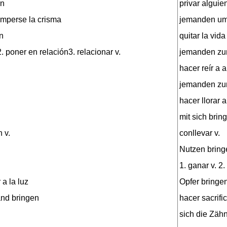
en
privar alguie
omperse la crisma
jemanden um
n
quitar la vida
. poner en relación3. relacionar v.
jemanden zu
hacer reír a 
jemanden zu
hacer llorar 
mit sich brin
 v.
conllevar v.
Nutzen bring
1. ganar v. 2.
 a la luz
Opfer bringe
and bringen
hacer sacrific
sich die Zäh