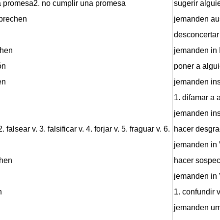
na promesa2. no cumplir una promesa
sugerir algui
brechen
jemanden aus
desconcertar
chen
jemanden in 
ón
poner a algui
en
jemanden ins
1. difamar a 
jemanden ins
falsear v. 3. falsificar v. 4. forjar v. 5. fraguar v. 6.
hacer desgra
jemanden in 
chen
hacer sospec
jemanden in 
n
1. confundir 
jemanden um