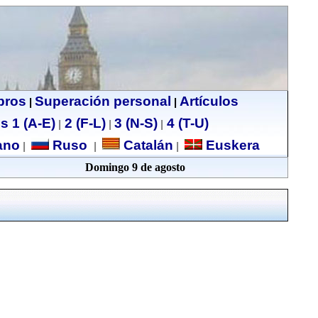
ibros
Superación personal
Artículos
|
|
s 1 (A-E)
2 (F-L)
3 (N-S)
4 (T-U)
|
|
|
no
Ruso
Catalán
Euskera
|
|
|
Domingo 9 de agosto