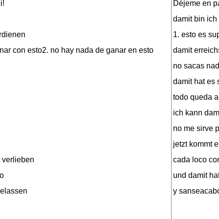
i!
Déjeme en pa
damit bin ich
erdienen
1. esto es su
nar con esto2. no hay nada de ganar en esto
damit erreich
no sacas nad
damit hat es
todo queda a
ich kann dam
no me sirve 
jetzt kommt e
 verlieben
cada loco co
o
und damit hat
belassen
y sanseacab