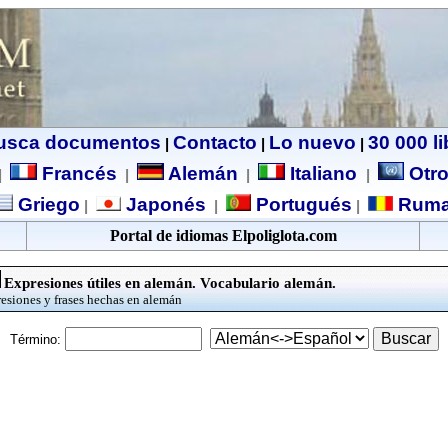
usca documentos
Contacto
Lo nuevo
30 000 l
|
|
|
Francés
Alemán
Italiano
Otro
|
|
|
|
Griego
Japonés
Portugués
Ruma
|
|
|
Portal de idiomas Elpoliglota.com
Expresiones útiles en alemán. Vocabulario alemán.
esiones y frases hechas en alemán
Término: