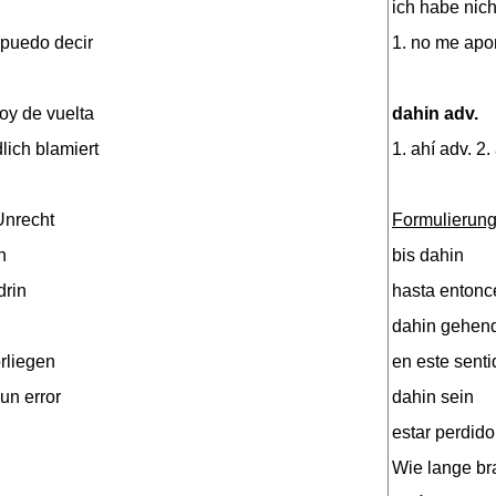
ich habe nic
o puedo decir
1. no me apo
toy de vuelta
dahin adv.
lich blamiert
1. ahí adv. 2. 
Unrecht
Formulierung
n
bis dahin
drin
hasta entonc
dahin gehen
rliegen
en este senti
un error
dahin sein
estar perdido
Wie lange br