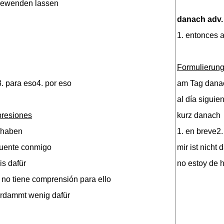
 bewenden lassen
danach adv.
1. entonces a
Formulierung
3. para eso4. por eso
am Tag dana
al día siguie
presiones
kurz danach
u haben
1. en breve2.
cuente conmigo
mir ist nicht
is dafür
no estoy de 
 no tiene comprensión para ello
verdammt wenig dafür