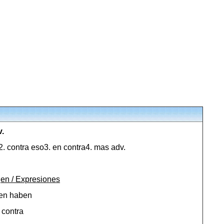
.
o2. contra eso3. en contra4. mas adv.
en / Expresiones
en haben
 contra