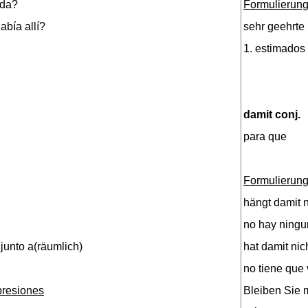
 da?
Formulierung
abía allí?
sehr geehrt
1. estimados
damit conj.
para que
Formulierung
hängt damit 
no hay ningu
 junto a(räumlich)
hat damit nic
no tiene que 
presiones
Bleiben Sie 