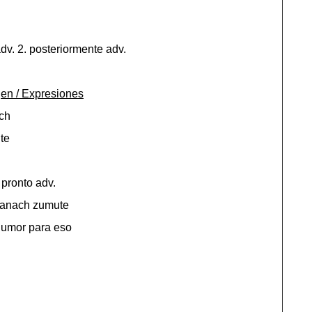
dv. 2. posteriormente adv.
en / Expresiones
ch
nte
 pronto adv.
 danach zumute
humor para eso