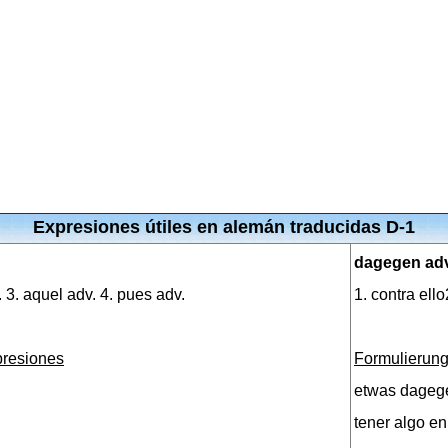
Expresiones útiles en alemán traducidas D-1
dagegen adv
v. 3. aquel adv. 4. pues adv.
1. contra ell
presiones
Formulierung
etwas dageg
tener algo en