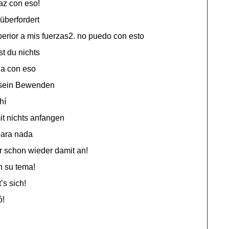
z con eso!
 überfordert
perior a mis fuerzas2. no puedo con esto
st du nichts
a con eso
 sein Bewenden
hí
it nichts anfangen
para nada
r schon wieder damit an!
n su tema!
’s sich!
ó!