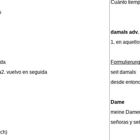
Cuánto tiemp
s
damals adv.
1. en aquell
 da
Formulierung
a2. vuelvo en seguida
seit damals
desde enton
Dame
meine Damen
señoras y se
ich)