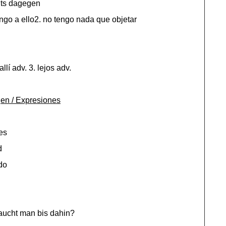
hts dagegen
ngo a ello2. no tengo nada que objetar
allí adv. 3. lejos adv.
en / Expresiones
es
d
do
aucht man bis dahin?