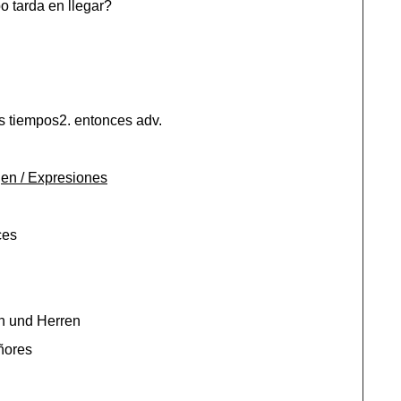
o tarda en llegar?
os tiempos2. entonces adv.
en / Expresiones
ces
 und Herren
ñores