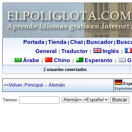
Portada
Tienda
Chat
Buscador
Busc
|
|
|
|
General
Traductor
Inglés
|
|
|
Árabe
Chino
Esperanto
G
|
|
|
2 usuarios conectados
Expr
<<Volver
Principal
Alemán
|
>>
Expresione
Término: