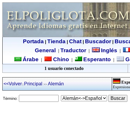
Portada
Tienda
Chat
Buscador
Busc
|
|
|
|
General
Traductor
Inglés
|
|
|
Árabe
Chino
Esperanto
G
|
|
|
1 usuario conectado
Expr
<<Volver
Principal
Alemán
|
>>
Expresione
Término: