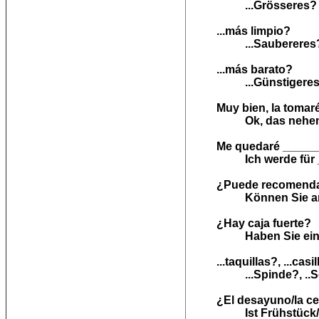
...Grösseres?
...más limpio?
...Saubereres
...más barato?
...Günstigere
Muy bien, la tomar
Ok, das nehe
Me quedaré ______
Ich werde für
¿Puede recomenda
Können Sie a
¿Hay caja fuerte?
Haben Sie ei
...taquillas?, ...casi
...Spinde?, ..
¿El desayuno/la ce
Ist Frühstück