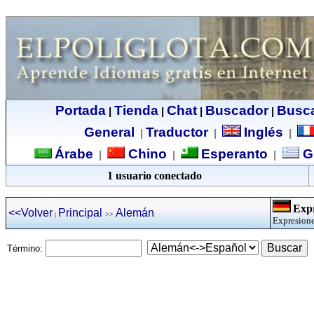
Portada
Tienda
Chat
Buscador
Busc
|
|
|
|
General
Traductor
Inglés
|
|
|
Árabe
Chino
Esperanto
G
|
|
|
1 usuario conectado
Expr
<<Volver
Principal
Alemán
|
>>
Expresione
Término: