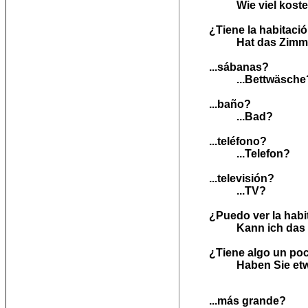
Wie viel kost
¿Tiene la habitació
Hat das Zimme
...sábanas?
...Bettwäsche
...baño?
...Bad?
...teléfono?
...Telefon?
...televisión?
...TV?
¿Puedo ver la hab
Kann ich das
¿Tiene algo un po
Haben Sie et
...más grande?