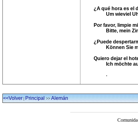
¿A qué hora es el 
Um wieviel U
Por favor, limpie m
Bitte, mein Z
¿Puede despertarm
Können Sie m
Quiero dejar el hote
Ich möchte a
.
<<Volver
Principal
Alemán
|
>>
Comunidad