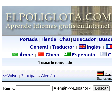
Portada
Tienda
Chat
Buscador
Busc
|
|
|
|
General
Traductor
Inglés
|
|
|
Árabe
Chino
Esperanto
G
|
|
|
1 usuario conectado
Expr
<<Volver
Principal
Alemán
|
>>
Expresione
Término: