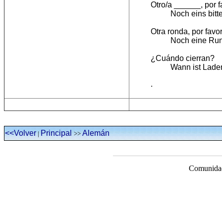
Otro/a ______, por f
Noch eins bitte
Otra ronda, por favo
Noch eine Rund
¿Cuándo cierran?
Wann ist Lade
.
<<Volver
Principal
Alemán
|
>>
Comunidad