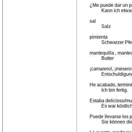
¿Me puede dar un 
Kann ich etw
sal
Salz
pimienta
Schwarzer Pfef
mantequilla , mantec
Butter
¡camarero!, ¡mesero
Entschuldigung
He acabado, termin
Ich bin fertig.
Estaba delicioso/m
Es war köstlich
Puede llevarse los p
Sie können die