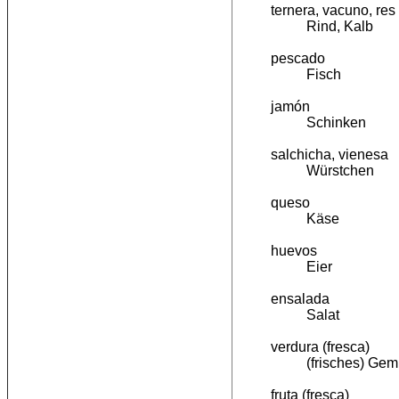
ternera, vacuno, res
Rind, Kalb
pescado
Fisch
jamón
Schinken
salchicha, vienesa
Würstchen
queso
Käse
huevos
Eier
ensalada
Salat
verdura (fresca)
(frisches) Ge
fruta (fresca)