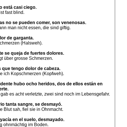
o está casi ciego.
t fast blind.
tas no se pueden comer, son venenosas.
nn man nicht essen, die sind giftig.
lor de garganta.
schmerzen (Halsweh).
te se queja de fuertes dolores.
agt über grosse Schmerzen.
s que tengo dolor de cabeza.
be ich Kopschmerzen (Kopfweh).
cidente hubo ocho heridos, dos de ellos están en
rte.
 gab es acht verletzte, zwei sind noch im Lebensgefahr.
io tanta sangre, se desmayó.
le Blut sah, fiel sie in Ohnmacht.
 yacía en el suelo, desmayado.
lag ohnmächtig im Boden.