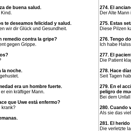
za de buena salud.
274. El ancian
 Kind.
Der Alte Mann is
s te deseamos felicidad y salud.
275. Estas se
n wir dir Glück und Gesundheit.
Diese Pilzen ka
 remedio contra la gripe?
276. Tengo do
ent gegen Grippe.
Ich habe Hals
tos?
277. El pacien
?
Die Patient kl
 la noche.
278. Hace día
gehustet.
Seit Tagen ha
medad era un hombre fuerte.
279. En el ac
er ein kräftiger Mann.
peligro de mue
Bei dem Unfall
ace que Uwe está enfermo?
 krank?
280. Cuando v
Als sie das vie
semanas.
281. El herido
Die verletzte 