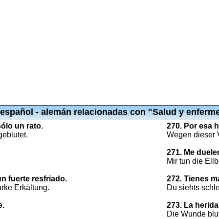
 español - alemán relacionadas con "Salud y enferm
ólo un rato.
270. Por esa h
eblutet.
Wegen dieser V
271. Me duele
Mir tun die El
n fuerte resfriado.
272. Tienes ma
arke Erkältung.
Du siehts schle
e.
273. La herid
Die Wunde blut