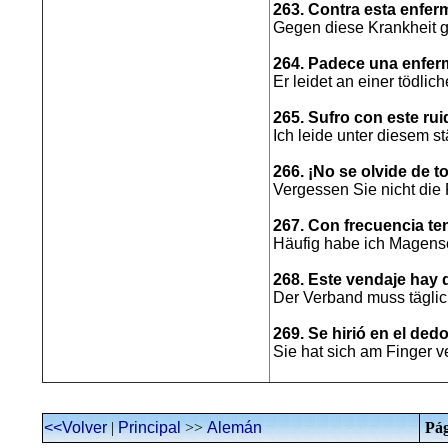
263. Contra esta enfe
Gegen diese Krankheit g
264. Padece una enfer
Er leidet an einer tödlic
265. Sufro con este rui
Ich leide unter diesem s
266. ¡No se olvide de to
Vergessen Sie nicht die 
267. Con frecuencia te
Häufig habe ich Magen
268. Este vendaje hay 
Der Verband muss tägli
269. Se hirió en el dedo
Sie hat sich am Finger ve
<<Volver
|
Principal
>>
Alemán
Pág