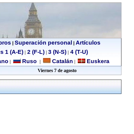
ibros
Superación personal
Artículos
|
|
s 1 (A-E)
2 (F-L)
3 (N-S)
4 (T-U)
|
|
|
no
Ruso
Catalán
Euskera
|
|
|
Viernes 7 de agosto