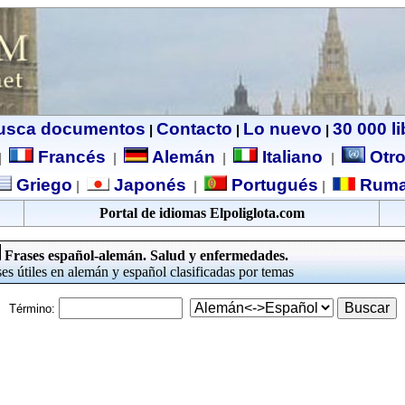
usca documentos
Contacto
Lo nuevo
30 000 l
|
|
|
Francés
Alemán
Italiano
Otro
|
|
|
|
Griego
Japonés
Portugués
Ruma
|
|
|
Portal de idiomas Elpoliglota.com
Frases español-alemán. Salud y enfermedades.
es útiles en alemán y español clasificadas por temas
Término: