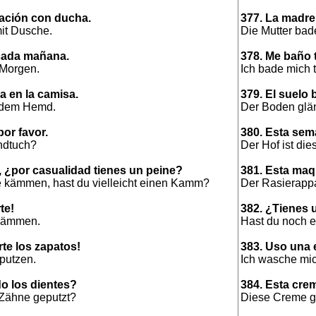
tación con ducha.
377. La madre
it Dusche.
Die Mutter bad
cada mañana.
378. Me baño 
 Morgen.
Ich bade mich t
 en la camisa.
379. El suelo
f dem Hemd.
Der Boden glä
por favor.
380. Esta sema
andtuch?
Der Hof ist di
, ¿por casualidad tienes un peine?
381. Esta maqu
e kämmen, hast du vielleicht einen Kamm?
Der Rasierappar
te!
382. ¿Tienes u
 kämmen.
Hast du noch e
rte los zapatos!
383. Uso una 
putzen.
Ich wasche mi
do los dientes?
384. Esta crem
 Zähne geputzt?
Diese Creme gi