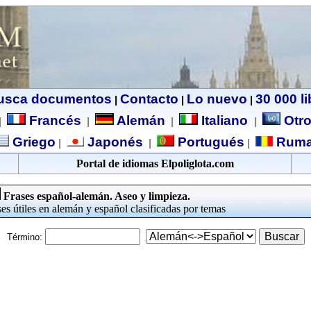
usca documentos
Contacto
Lo nuevo
30 000 l
|
|
|
Francés
Alemán
Italiano
Otro
|
|
|
|
Griego
Japonés
Portugués
Ruma
|
|
|
Portal de idiomas Elpoliglota.com
Frases español-alemán. Aseo y limpieza.
es útiles en alemán y español clasificadas por temas
Término: