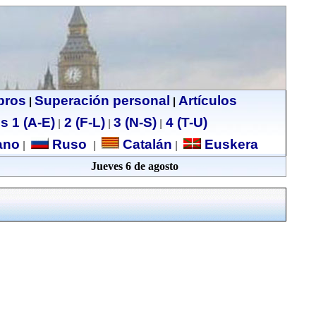
ibros
Superación personal
Artículos
|
|
s 1 (A-E)
2 (F-L)
3 (N-S)
4 (T-U)
|
|
|
no
Ruso
Catalán
Euskera
|
|
|
Jueves 6 de agosto