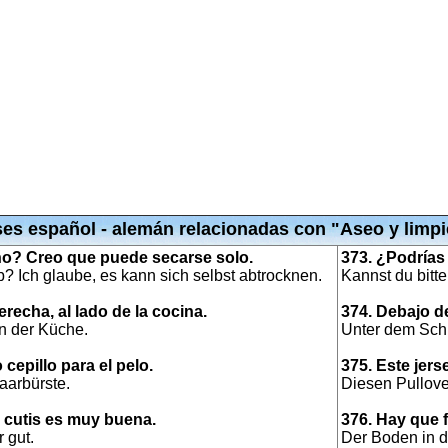
ses español - alemán relacionadas con "Aseo y limpi
iño? Creo que puede secarse solo.
373. ¿Podrías 
? Ich glaube, es kann sich selbst abtrocknen.
Kannst du bitt
erecha, al lado de la cocina.
374. Debajo d
en der Küche.
Unter dem Schr
cepillo para el pelo.
375. Este jers
aarbürste.
Diesen Pullov
l cutis es muy buena.
376. Hay que f
 gut.
Der Boden in 