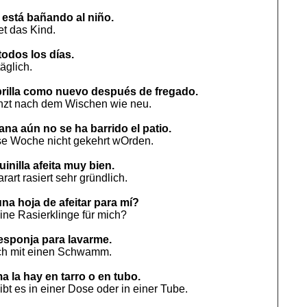
 está bañando al niño.
et das Kind.
todos los días.
äglich.
 brilla como nuevo después de fregado.
nzt nach dem Wischen wie neu.
na aún no se ha barrido el patio.
ese Woche nicht gekehrt wOrden.
inilla afeita muy bien.
art rasiert sehr gründlich.
na hoja de afeitar para mí?
ine Rasierklinge für mich?
esponja para lavarme.
ch mit einen Schwamm.
a la hay en tarro o en tubo.
bt es in einer Dose oder in einer Tube.