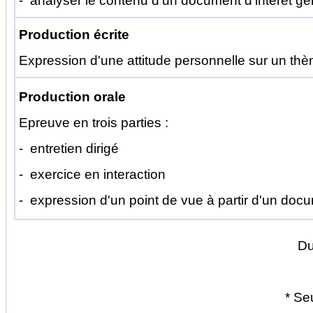
- analyser le contenu d'un document d'intérêt gé
Production écrite
Expression d'une attitude personnelle sur un thème 
Production orale
Epreuve en trois parties :
- entretien dirigé
- exercice en interaction
- expression d'un point de vue à partir d'un doc
Du
* Se