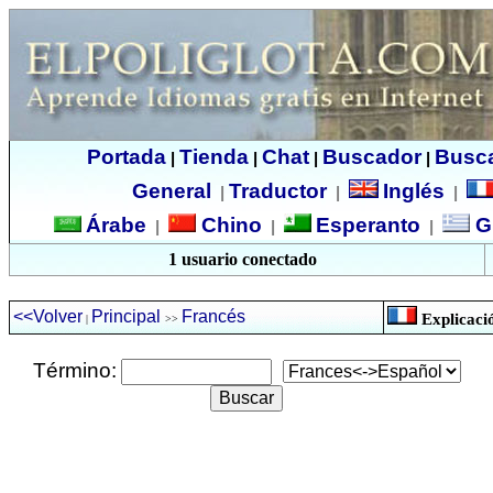
Portada
Tienda
Chat
Buscador
Busc
|
|
|
|
General
Traductor
Inglés
|
|
|
Árabe
Chino
Esperanto
G
|
|
|
1 usuario conectado
<<Volver
Principal
Francés
Explicaci
|
>>
Término: