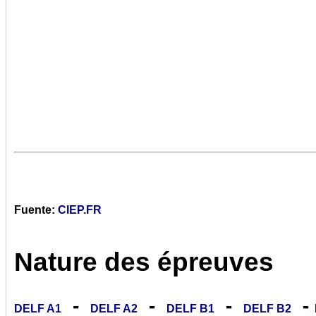
Fuente:
CIEP.FR
Nature des épreuves
-
-
-
-
DELF A1
DELF A2
DELF B1
DELF B2