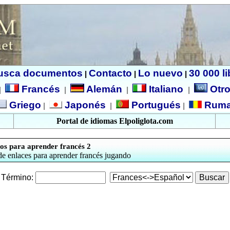
usca documentos
Contacto
Lo nuevo
30 000 l
|
|
|
Francés
Alemán
Italiano
Otro
|
|
|
|
Griego
Japonés
Portugués
Ruma
|
|
|
Portal de idiomas Elpoliglota.com
os para aprender francés 2
e enlaces para aprender francés jugando
Término: