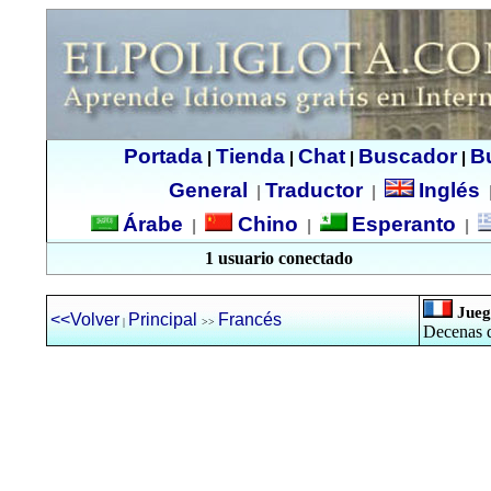
Portada
Tienda
Chat
Buscador
B
|
|
|
|
General
Traductor
Inglés
|
|
Árabe
Chino
Esperanto
|
|
|
1 usuario conectado
Jueg
<<Volver
Principal
Francés
|
>>
Decenas d