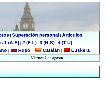
ibros
Superación personal
Artículos
|
|
s 1 (A-E)
2 (F-L)
3 (N-S)
4 (T-U)
|
|
|
no
Ruso
Catalán
Euskera
|
|
|
Viernes 7 de agosto