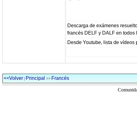
Descarga de exámenes resueltos 
francés DELF y DALF en todos l
Desde Youtube, lista de vídeo
<<Volver
Principal
Francés
|
>>
Comunidad