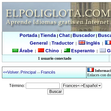
Portada
Tienda
Chat
Buscador
Busc
|
|
|
|
General
Traductor
Inglés
|
|
|
Árabe
Chino
Esperanto
G
|
|
|
1 usuario conectado
Informac
<<Volver
Principal
Francés
|
>>
Enlaces con do
Término: