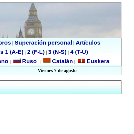
ibros
Superación personal
Artículos
|
|
s 1 (A-E)
2 (F-L)
3 (N-S)
4 (T-U)
|
|
|
no
Ruso
Catalán
Euskera
|
|
|
Viernes 7 de agosto