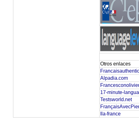
Otros enlaces
Francaisauthent
Alpadia.com
Francesconolivie
17-minute-langu
Testsworld.net
FrançaisAvecPie
Ila-france