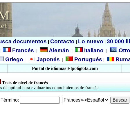
usca documentos
Contacto
Lo nuevo
30 000 l
|
|
|
Francés
Alemán
Italiano
Otro
|
|
|
|
Griego
Japonés
Portugués
Ruma
|
|
|
Portal de idiomas Elpoliglota.com
Tests de nivel de francés
ts de aptitud para evaluar tus conocimientos de francés
Término: