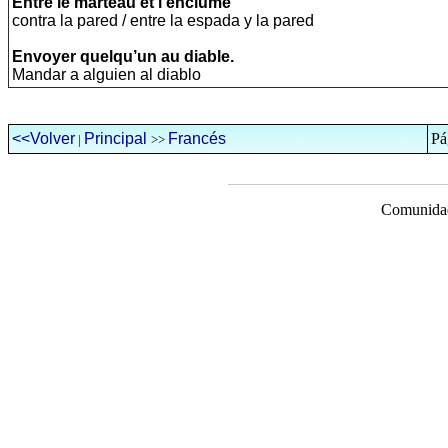
Entre le marteau et l'enclume
contra la pared / entre la espada y la pared
Envoyer quelqu’un au diable.
Mandar a alguien al diablo
<<Volver
Principal
Francés
Pá
|
>>
Comunidad