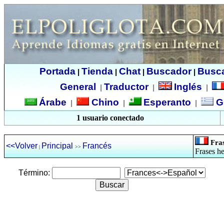
Portada
Tienda
Chat
Buscador
Busc
|
|
|
|
General
Traductor
Inglés
|
|
|
Árabe
Chino
Esperanto
G
|
|
|
1 usuario conectado
Fras
<<Volver
Principal
Francés
|
>>
Frases he
Término: