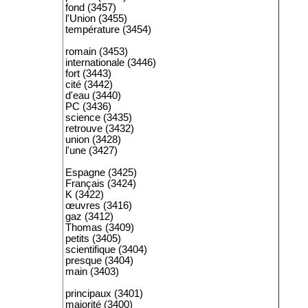
fond (3457)
l'Union (3455)
température (3454)
romain (3453)
internationale (3446)
fort (3443)
cité (3442)
d'eau (3440)
PC (3436)
science (3435)
retrouve (3432)
union (3428)
l'une (3427)
Espagne (3425)
Français (3424)
K (3422)
œuvres (3416)
gaz (3412)
Thomas (3409)
petits (3405)
scientifique (3404)
presque (3404)
main (3403)
principaux (3401)
majorité (3400)