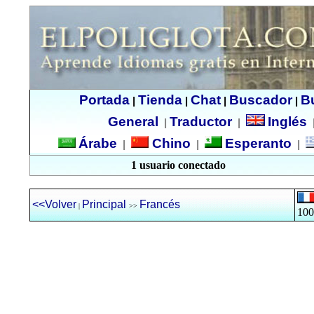
Portada
Tienda
Chat
Buscador
B
|
|
|
|
General
Traductor
Inglés
|
|
Árabe
Chino
Esperanto
|
|
|
1 usuario conectado
<<Volver
Principal
Francés
|
>>
100