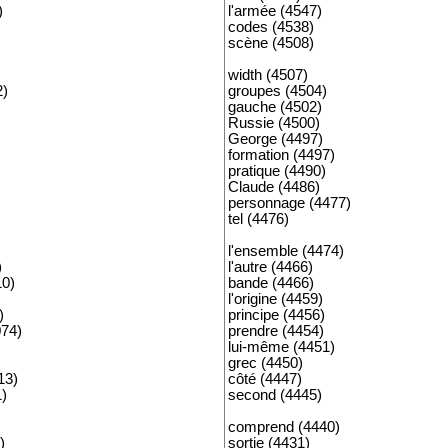
)
l'armée (4547)
codes (4538)
)
scène (4508)
width (4507)
2)
groupes (4504)
gauche (4502)
Russie (4500)
George (4497)
formation (4497)
pratique (4490)
Claude (4486)
personnage (4477)
tel (4476)
l'ensemble (4474)
)
l'autre (4466)
10)
bande (4466)
l'origine (4459)
)
principe (4456)
74)
prendre (4454)
lui-même (4451)
grec (4450)
13)
côté (4447)
1)
second (4445)
comprend (4440)
)
sortie (4431)