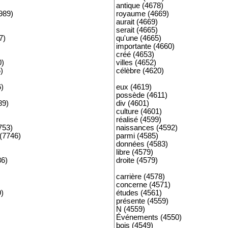
antique (4678)
989)
royaume (4669)
aurait (4669)
serait (4665)
7)
qu'une (4665)
importante (4660)
créé (4653)
0)
villes (4652)
)
célèbre (4620)
6)
eux (4619)
possède (4611)
89)
div (4601)
culture (4601)
réalisé (4599)
753)
naissances (4592)
(7746)
parmi (4585)
données (4583)
libre (4579)
86)
droite (4579)
carrière (4578)
concerne (4571)
9)
études (4561)
présente (4559)
N (4559)
Événements (4550)
bois (4549)