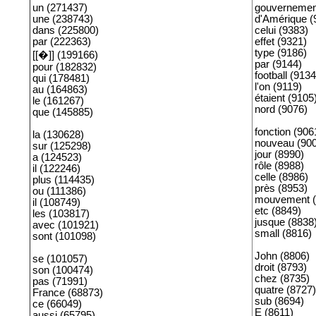
un (271437)
gouvernemen
une (238743)
d'Amérique (
dans (225800)
celui (9383)
par (222363)
effet (9321)
type (9186)
[[�]] (199166)
par (9144)
pour (182832)
football (9134
qui (178481)
l'on (9119)
au (164863)
étaient (9105
le (161267)
nord (9076)
que (145885)
fonction (906
la (130628)
nouveau (90
sur (125298)
jour (8990)
a (124523)
rôle (8988)
il (122246)
celle (8986)
plus (114435)
près (8953)
ou (111386)
mouvement (
il (108749)
etc (8849)
les (103817)
jusque (8838
avec (101921)
small (8816)
sont (101098)
John (8806)
se (101057)
droit (8793)
son (100474)
chez (8735)
pas (71991)
quatre (8727)
France (68873)
sub (8694)
ce (66049)
E (8611)
aussi (65795)