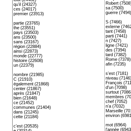
Robert (7508
qu'il (24327)
sa (7500)
ces (24017)
guerre (7494
premier (23913)
S (7466)
partie (23765)
externe (746
the (23551)
tant (7458)
pays (23503)
parti (7441)
ans (23500)
n (7427)
sans (23167)
ligne (7421)
région (22884)
des (7394)
ainsi (22873)
tard (7382)
monde (22777)
Rome (7378)
histoire (22608)
afin (7235)
un (22379)
s'est (7181)
nombre (21985)
niveau (7146
C (21910)
François (71
également (21868)
d’un (7098)
center (21867)
surtout (7086
après (21847)
membres (70
bien (21648)
chef (7052)
ce (21452)
n'a (7032)
communes (21404)
Marseille (70
dans (21245)
environ (698
cette (21184)
mot (6964)
c'est (20535)
l'année (6943
e (20314)