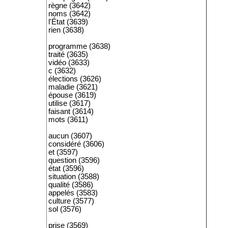
règne (3642)
noms (3642)
l'État (3639)
rien (3638)
programme (3638)
traité (3635)
vidéo (3633)
c (3632)
élections (3626)
maladie (3621)
épouse (3619)
utilise (3617)
faisant (3614)
mots (3611)
aucun (3607)
considéré (3606)
et (3597)
question (3596)
état (3596)
situation (3588)
qualité (3586)
appelés (3583)
culture (3577)
sol (3576)
prise (3569)