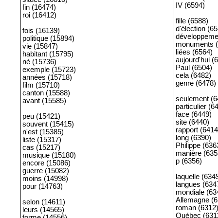
IV (6594)
fin (16474)
roi (16412)
fille (6588)
d'élection (6
fois (16139)
développeme
politique (15894)
monuments (
vie (15847)
liées (6564)
habitant (15795)
aujourd'hui (
né (15736)
Paul (6504)
exemple (15723)
cela (6482)
années (15718)
genre (6478)
film (15710)
canton (15588)
seulement (6
avant (15585)
particulier (6
face (6449)
peu (15421)
site (6440)
souvent (15415)
rapport (6414
n'est (15385)
long (6390)
liste (15317)
Philippe (636
cas (15217)
manière (635
musique (15180)
p (6356)
encore (15086)
guerre (15082)
laquelle (634
moins (14998)
langues (634
pour (14763)
mondiale (63
Allemagne (6
selon (14611)
roman (6312
leurs (14565)
Québec (631
forme (14556)