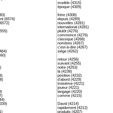
modèle (4315)
époque (4309)
583)
frère (4308)
nt (6574)
depuis (4289)
6572)
nouvelles (4281)
international (4281)
6555)
plutôt (4276)
commence (4276)
classique (4268)
nombres (4267)
c'est-à-dire (4267)
464)
siège (4262)
460)
retour (4256)
suivant (4255)
)
notre (4253)
là (4238)
3)
position (4232)
8)
d'abord (4229)
troisième (4221)
joueur (4221)
9)
langage (4220)
7)
comme (4215)
44)
339)
David (4214)
)
rapidement (4212)
1)
produits (4207)