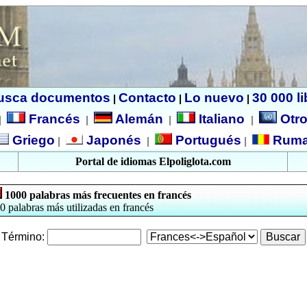
usca documentos
Contacto
Lo nuevo
30 000 l
|
|
|
Francés
Alemán
Italiano
Otro
|
|
|
|
Griego
Japonés
Portugués
Ruma
|
|
|
Portal de idiomas Elpoliglota.com
1000 palabras más frecuentes en francés
0 palabras más utilizadas en francés
Término: