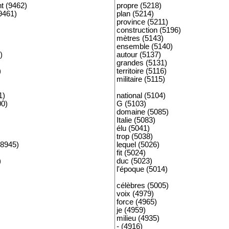
t (9462)
propre (5218)
9461)
plan (5214)
province (5211)
construction (5196)
mètres (5143)
ensemble (5140)
)
autour (5137)
grandes (5131)
)
territoire (5116)
militaire (5115)
1)
national (5104)
00)
G (5103)
domaine (5085)
Italie (5083)
élu (5041)
trop (5038)
8945)
lequel (5026)
fit (5024)
)
duc (5023)
l'époque (5014)
célèbres (5005)
voix (4979)
force (4965)
je (4959)
milieu (4935)
- (4916)