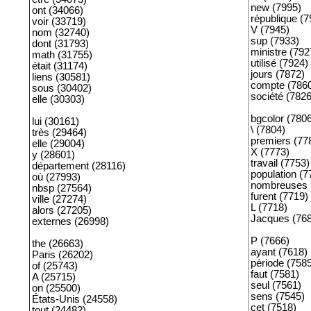
new (7995)
ont (34066)
république (7
voir (33719)
V (7945)
nom (32740)
sup (7933)
dont (31793)
ministre (792
math (31755)
utilisé (7924)
était (31174)
jours (7872)
liens (30581)
compte (786
sous (30402)
société (7826
elle (30303)
bgcolor (780
lui (30161)
\ (7804)
très (29464)
premiers (77
elle (29004)
X (7773)
y (28601)
travail (7753)
département (28116)
population (7
où (27993)
nombreuses 
nbsp (27564)
furent (7719)
ville (27274)
L (7718)
alors (27205)
Jacques (76
externes (26998)
P (7666)
the (26663)
ayant (7618)
Paris (26202)
période (758
of (25743)
faut (7581)
A (25715)
seul (7561)
on (25500)
sens (7545)
États-Unis (24558)
cet (7518)
tout (24482)