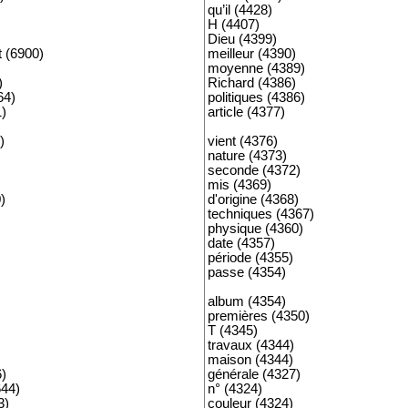
qu’il (4428)
H (4407)
Dieu (4399)
 (6900)
meilleur (4390)
moyenne (4389)
)
Richard (4386)
64)
politiques (4386)
)
article (4377)
)
vient (4376)
nature (4373)
seconde (4372)
mis (4369)
)
d'origine (4368)
techniques (4367)
physique (4360)
date (4357)
période (4355)
passe (4354)
album (4354)
premières (4350)
T (4345)
travaux (4344)
maison (4344)
)
générale (4327)
644)
n° (4324)
3)
couleur (4324)