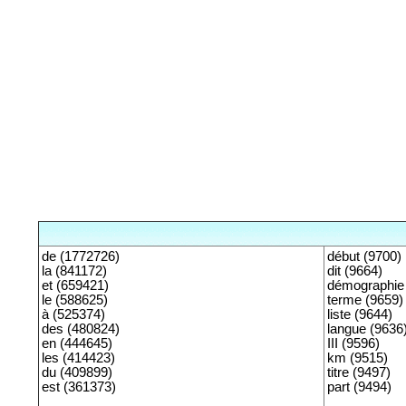
de (1772726)
début (9700)
la (841172)
dit (9664)
et (659421)
démographie
le (588625)
terme (9659)
à (525374)
liste (9644)
des (480824)
langue (9636
en (444645)
III (9596)
les (414423)
km (9515)
du (409899)
titre (9497)
est (361373)
part (9494)