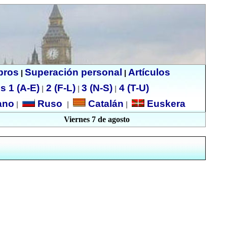
ibros
Superación personal
Artículos
|
|
s 1 (A-E)
2 (F-L)
3 (N-S)
4 (T-U)
|
|
|
no
Ruso
Catalán
Euskera
|
|
|
Viernes 7 de agosto