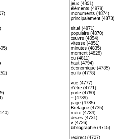
jeux (4891)
éléments (4878)
97)
monuments (4874)
principalement (4873)
)
situé (4871)
populaire (4870)
œuvre (4854)
vitesse (4851)
405)
minutes (4835)
moment (4828)
eu (4811)
)
haut (4794)
économique (4785)
252)
qu'ils (4778)
vue (4777)
d'être (4771)
9)
porte (4760)
4)
~ (4739)
page (4735)
Bretagne (4735)
140)
mère (4734)
décès (4731)
v (4726)
bibliographie (4715)
redirect (4707)