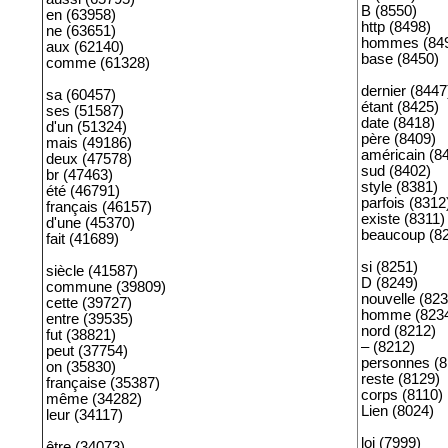
B (8550)
en (63958)
http (8498)
ne (63651)
hommes (84
aux (62140)
base (8450)
comme (61328)
dernier (8447
sa (60457)
étant (8425)
ses (51587)
date (8418)
d'un (51324)
père (8409)
mais (49186)
américain (8
deux (47578)
sud (8402)
br (47463)
style (8381)
été (46791)
parfois (8312
français (46157)
existe (8311)
d'une (45370)
beaucoup (8
fait (41689)
si (8251)
siècle (41587)
D (8249)
commune (39809)
nouvelle (823
cette (39727)
homme (823
entre (39535)
nord (8212)
fut (38821)
– (8212)
peut (37754)
personnes (8
on (35830)
reste (8129)
française (35387)
corps (8110)
même (34282)
Lien (8024)
leur (34117)
loi (7999)
être (34073)