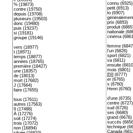
connu (6925)
% (19873)
petit (6913)
contre (19750)
to (6907)
depuis (19708)
généralement
plusieurs (19503)
prix (6893)
donc (19480)
produit (6865
puis (19237)
nationale (68
si (19181)
cinéma (6861
groupe (19146)
femme (6847
vers (18977)
l'un (6826)
t (18971)
sport (6821)
temps (18877)
va (6811)
années (18765)
ensuite (6810
première (18427)
mois (6801)
une (18357)
[[}]] (6777)
de (18013)
er (6765)
mort (17682)
s (6760)
J (17664)
Henri (6760)
faire (17655)
d’une (6735)
tous (17611)
centre (6727)
autres (17563)
sud (6726)
II (17488)
ses (6680)
À (17276)
grand (6676)
soit (17274)
succès (6656
trois (17072)
technique (6
non (16894)
Canada (661
située (16810)