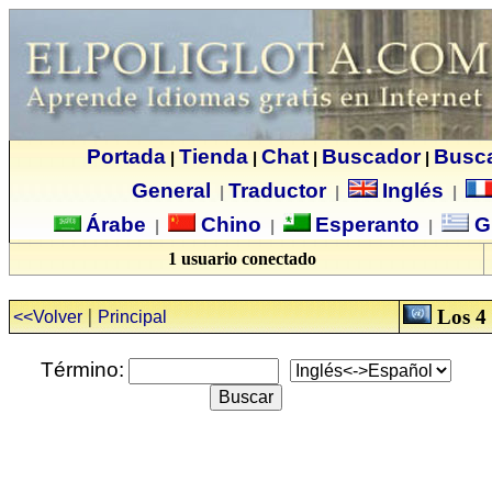
Portada
Tienda
Chat
Buscador
Busc
|
|
|
|
General
Traductor
Inglés
|
|
|
Árabe
Chino
Esperanto
G
|
|
|
1 usuario conectado
|
Los 4 
<<Volver
Principal
Término: