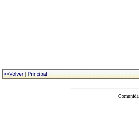
|
<<Volver
Principal
Comunidad