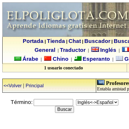
Portada
Tienda
Chat
Buscador
Busc
|
|
|
|
General
Traductor
Inglés
|
|
|
Árabe
Chino
Esperanto
G
|
|
|
1 usuario conectado
Profesore
|
<<Volver
Principal
Entabla amistad p
Término: