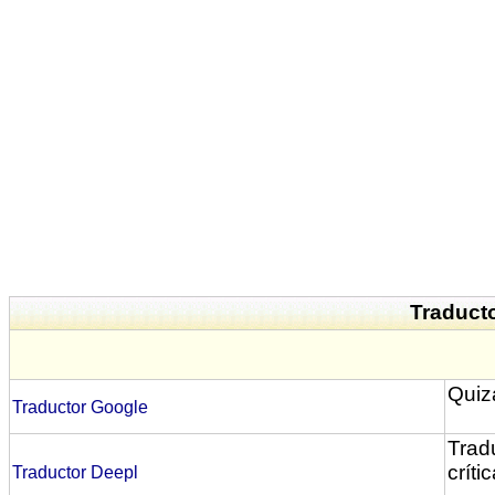
Traducto
Quiz
Traductor Google
Tradu
críti
Traductor Deepl