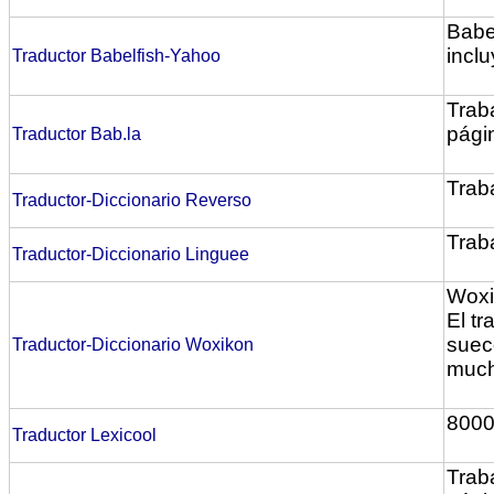
Babe
incl
Traductor Babelfish-Yahoo
Trab
pági
Traductor Bab.la
Traba
Traductor-Diccionario Reverso
Traba
Traductor-Diccionario Linguee
Woxi
El tr
sueco
Traductor-Diccionario Woxikon
much
8000
Traductor Lexicool
Trab