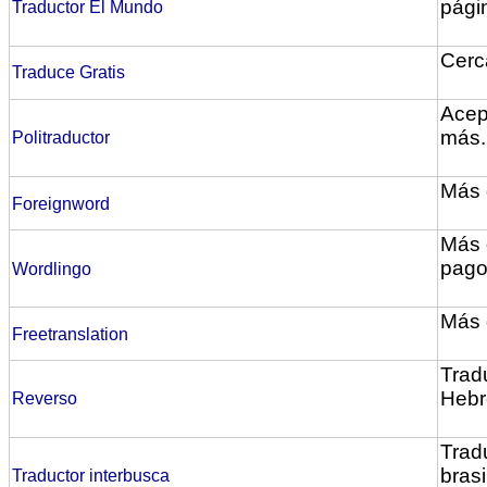
pági
Traductor El Mundo
Cerc
Traduce Gratis
Acep
más.
Politraductor
Más 
Foreignword
Más 
pago
Wordlingo
Más 
Freetranslation
Tradu
Hebr
Reverso
Tradu
bras
Traductor interbusca