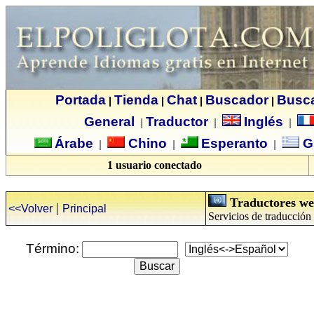
Portada
Tienda
Chat
Buscador
Busc
|
|
|
|
General
Traductor
Inglés
|
|
|
Árabe
Chino
Esperanto
G
|
|
|
1 usuario conectado
Traductores we
|
<<Volver
Principal
Servicios de traducción
Término: