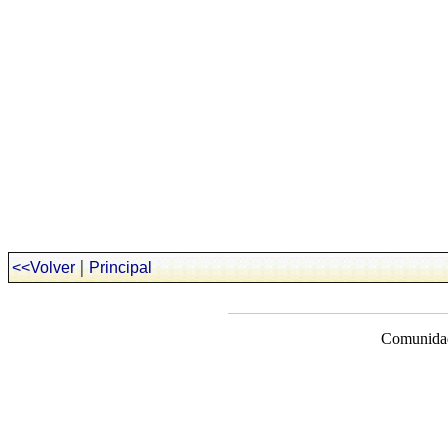
|
<<Volver
Principal
Comunidad