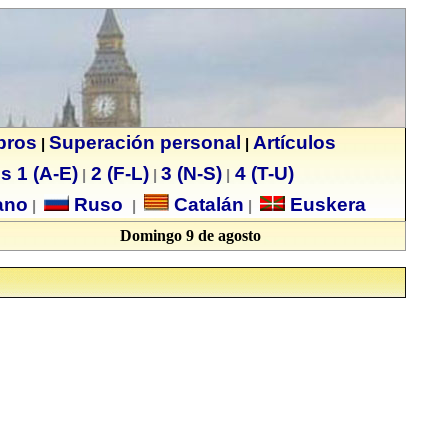
ibros
Superación personal
Artículos
|
|
s 1 (A-E)
2 (F-L)
3 (N-S)
4 (T-U)
|
|
|
no
Ruso
Catalán
Euskera
|
|
|
Domingo 9 de agosto