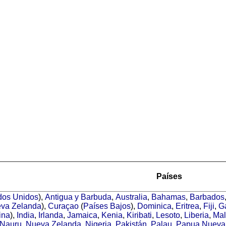
Países
dos Unidos
),
Antigua y Barbuda
,
Australia
,
Bahamas
,
Barbados
va Zelanda
),
Curaçao
(
Países Bajos
),
Dominica
,
Eritrea
,
Fiji
,
G
ina
),
India
,
Irlanda
,
Jamaica
,
Kenia
,
Kiribati
,
Lesoto
,
Liberia
,
Mal
Nauru
,
Nueva Zelanda
,
Nigeria
,
Pakistán
,
Palau
,
Papua Nueva