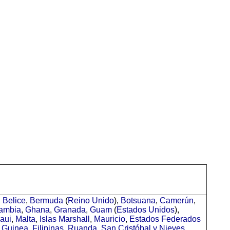
,
Belice
,
Bermuda
(
Reino Unido
),
Botsuana
,
Camerún
,
ambia
,
Ghana
,
Granada
,
Guam
(
Estados Unidos
),
aui
,
Malta
,
Islas Marshall
,
Mauricio
,
Estados Federados
 Guinea
,
Filipinas
,
Ruanda
,
San Cristóbal y Nieves
,