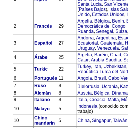
Santa Lucía
,
San Vicente
(
Países Bajos
),
Islas Sa
Unido
,
Estados Unidos
,
Argelia
,
Bélgica
,
Benín
,
2
Francés
29
Democrática del Congo
,
Ruanda
,
Senegal
,
Suiza
Andorra
,
Argentina
,
Esta
3
Español
27
Ecuatorial
,
Guatemala
,
H
Uruguay
,
Venezuela
,
Sah
Argelia
,
Baréin
,
Chad
,
C
4
Árabe
25
Catar
,
Arabia Saudita
,
S
Turkey
,
Iran
,
Uzbekistan
5
Turkic
22
República Turca del Nor
6
Portugués
11
Angola
,
Brasil
,
Cabo Ver
7
Ruso
8
Bielorrusia
,
Ucrania
,
Kaz
8
Alemán
8
Austria
,
Bélgica
,
Dinama
9
Italiano
8
Italia
,
Croacia
,
Malta
,
Mó
Indonesia
(conocido co
10
Malayo
5
trabajo)
Chino
10
5
China
,
Singapur
,
Taiwán
mandarín