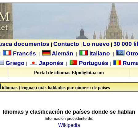
usca documentos
Contacto
Lo nuevo
30 000 l
|
|
|
Francés
Alemán
Italiano
Otro
|
|
|
|
Griego
Japonés
Portugués
Ruma
|
|
|
Portal de idiomas Elpoliglota.com
idiomas (lenguas) más hablados por número de países
Idiomas y clasificación de países donde se hablan
Información procedente de:
Wikipedia