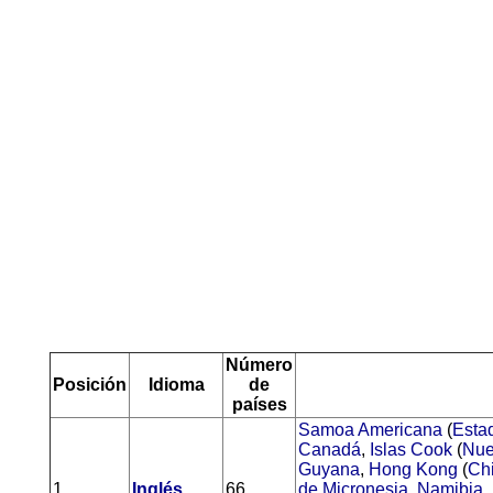
Número
Posición
Idioma
de
países
Samoa Americana
(
Esta
Canadá
,
Islas Cook
(
Nue
Guyana
,
Hong Kong
(
Ch
1
Inglés
66
de Micronesia
,
Namibia
,