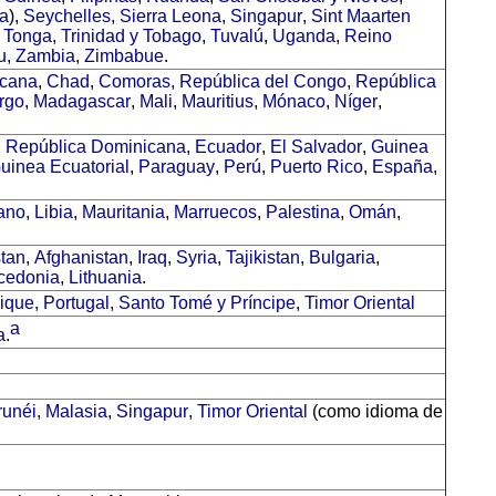
a
),
Seychelles
,
Sierra Leona
,
Singapur
,
Sint Maarten
,
Tonga
,
Trinidad y Tobago
,
Tuvalú
,
Uganda
,
Reino
u
,
Zambia
,
Zimbabue
.
icana
,
Chad
,
Comoras
,
República del Congo
,
República
rgo
,
Madagascar
,
Mali
,
Mauritius
,
Mónaco
,
Níger
,
,
República Dominicana
,
Ecuador
,
El Salvador
,
Guinea
uinea Ecuatorial
,
Paraguay
,
Perú
,
Puerto Rico
,
España
,
ano
,
Libia
,
Mauritania
,
Marruecos
,
Palestina
,
Omán
,
tan
,
Afghanistan
,
Iraq
,
Syria
,
Tajikistan
,
Bulgaria
,
cedonia
,
Lithuania
.
ique
,
Portugal
,
Santo Tomé y Príncipe
,
Timor Oriental
a
a
.
runéi
,
Malasia
,
Singapur
,
Timor Oriental
(como idioma de