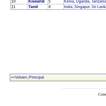
10
Kiswahili
5
Kenia
,
Uganda
,
Tanzani
11
Tamil
4
India
,
Singapur
,
Sri Lank
<<Volverr
Principal
|
Comu