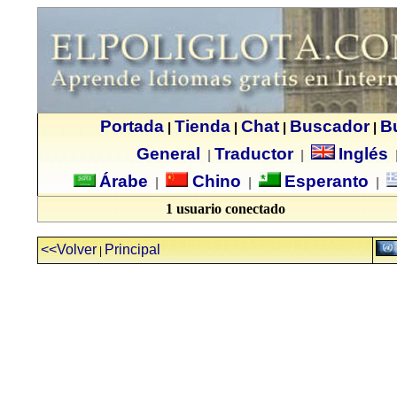
Portada
Tienda
Chat
Buscador
B
|
|
|
|
General
Traductor
Inglés
|
|
Árabe
Chino
Esperanto
|
|
|
1 usuario conectado
<<Volver
Principal
|