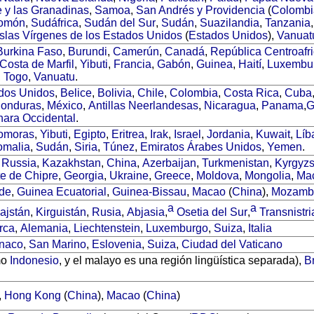
 y las Granadinas
,
Samoa
,
San Andrés y Providencia
(
Colombi
lomón
,
Sudáfrica
,
Sudán del Sur
,
Sudán
,
Suazilandia
,
Tanzania
Islas Vírgenes de los Estados Unidos
(
Estados Unidos
),
Vanuat
Burkina Faso
,
Burundi
,
Camerún
,
Canadá
,
República Centroafr
Costa de Marfil
,
Yibuti
,
Francia
,
Gabón
,
Guinea
,
Haití
,
Luxembu
,
Togo
,
Vanuatu
.
dos Unidos
,
Belice
,
Bolivia
,
Chile
,
Colombia
,
Costa Rica
,
Cuba
onduras
,
México
,
Antillas Neerlandesas
,
Nicaragua
,
Panama
,
G
ara Occidental
.
omoras
,
Yibuti
,
Egipto
,
Eritrea
,
Irak
,
Israel
,
Jordania
,
Kuwait
,
Líb
omalia
,
Sudán
,
Siria
,
Túnez
,
Emiratos Árabes Unidos
,
Yemen
.
,
Russia
,
Kazakhstan
,
China
,
Azerbaijan
,
Turkmenistan
,
Kyrgyzs
te de Chipre
,
Georgia
,
Ukraine
,
Greece
,
Moldova
,
Mongolia
,
Ma
de
,
Guinea Ecuatorial
,
Guinea-Bissau
,
Macao
(
China
),
Mozamb
a
a
ajstán
,
Kirguistán
,
Rusia
,
Abjasia
,
Osetia del Sur
,
Transnistri
rca
,
Alemania
,
Liechtenstein
,
Luxemburgo
,
Suiza
,
Italia
naco
,
San Marino
,
Eslovenia
,
Suiza
,
Ciudad del Vaticano
mo
Indonesio
, y el malayo es una región lingüística separada),
B
,
Hong Kong
(
China
),
Macao
(
China
)