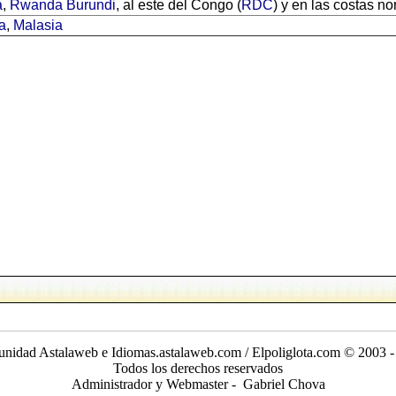
a
,
Rwanda
Burundi
, al este del Congo (
RDC
) y en las costas n
a
,
Malasia
nidad Astalaweb e Idiomas.astalaweb.com / Elpoliglota.com © 2003 -
Todos los derechos reservados
Administrador y Webmaster - Gabriel Chova