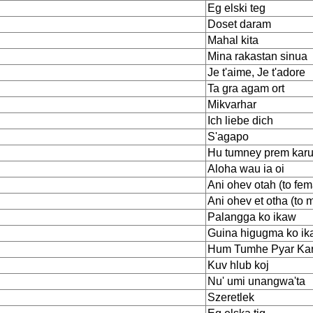
Eg elski teg
Doset daram
Mahal kita
Mina rakastan sinua
Je t'aime, Je t'adore
Ta gra agam ort
Mikvarhar
Ich liebe dich
S'agapo
Hu tumney prem karu
Aloha wau ia oi
Ani ohev otah (to fem
Ani ohev et otha (to 
Palangga ko ikaw
Guina higugma ko i
Hum Tumhe Pyar Kar
Kuv hlub koj
Nu' umi unangwa'ta
Szeretlek