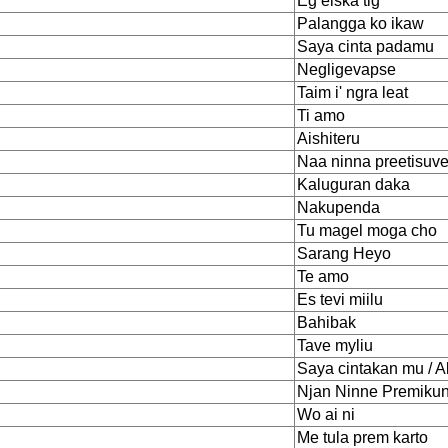
Eg elska tig
Palangga ko ikaw
Saya cinta padamu
Negligevapse
Taim i' ngra leat
Ti amo
Aishiteru
Naa ninna preetisuv
Kaluguran daka
Nakupenda
Tu magel moga cho
Sarang Heyo
Te amo
Es tevi miilu
Bahibak
Tave myliu
Saya cintakan mu / 
Njan Ninne Premiku
Wo ai ni
Me tula prem karto