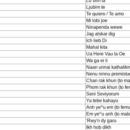
Lu`bim ta
Ljubim te
Te quiero / Te amo
Mi lobi joe
Ninapenda wewe
Jag alskar dig
Ich lieb Di
Mahal kita
Ua Here Vau Ia Oe
Wa ga ei li
Naan unnai kathaliki
Nenu ninnu premist
Chan rak khun (to ma
Phom rak khun (to fe
Seni Seviyorum
Ya tebe kahayu
Anh ye^u em (to fema
Em ye^u anh (to mal
'Rwy'n dy garu
Ikh hob dikh