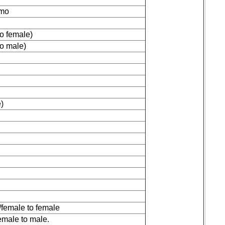
imo
o female)
o male)
e)
female to female
male to male.