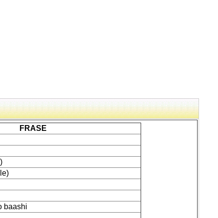
FRASE
)
le)
o baashi