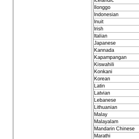
Icelandic
Ilonggo
Indonesian
Inuit
Irish
Italian
Japanese
Kannada
Kapampangan
Kiswahili
Konkani
Korean
Latin
Latvian
Lebanese
Lithuanian
Malay
Malayalam
Mandarin Chinese
Marathi