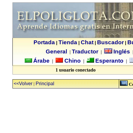
Portada
Tienda
Chat
Buscador
B
|
|
|
|
General
Traductor
Inglés
|
|
Árabe
Chino
Esperanto
|
|
|
1 usuario conectado
<<Volver
Principal
|
Có