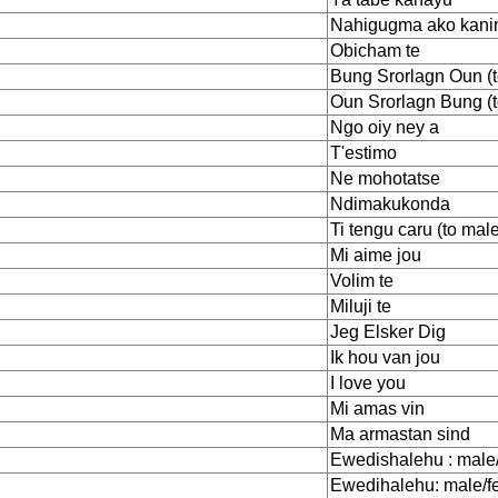
Nahigugma ako kan
Obicham te
Bung Srorlagn Oun (t
Oun Srorlagn Bung (t
Ngo oiy ney a
T'estimo
Ne mohotatse
Ndimakukonda
Ti tengu caru (to mal
Mi aime jou
Volim te
Miluji te
Jeg Elsker Dig
Ik hou van jou
I love you
Mi amas vin
Ma armastan sind
Ewedishalehu : male/
Ewedihalehu: male/fe