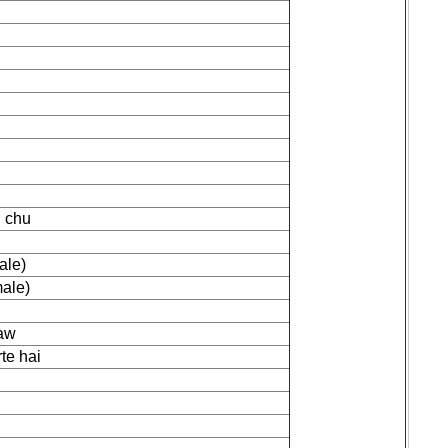
 chu
ale)
male)
kaw
te hai