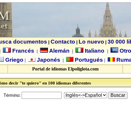
usca documentos
Contacto
Lo nuevo
30 000 l
|
|
|
Francés
Alemán
Italiano
Otro
|
|
|
|
Griego
Japonés
Portugués
Ruma
|
|
|
Portal de idiomas Elpoliglota.com
mo decir "te quiero" en 100 idiomas diferentes
Término: