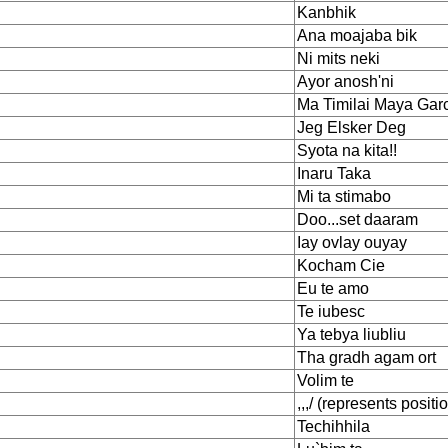
Kanbhik
Ana moajaba bik
Ni mits neki
Ayor anosh'ni
Ma Timilai Maya Gar
Jeg Elsker Deg
Syota na kita!!
Inaru Taka
Mi ta stimabo
Doo...set daaram
Iay ovlay ouyay
Kocham Cie
Eu te amo
Te iubesc
Ya tebya liubliu
Tha gradh agam ort
Volim te
,,,/ (represents positi
Techihhila