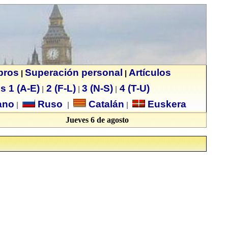
ibros
Superación personal
Artículos
|
|
s 1 (A-E)
2 (F-L)
3 (N-S)
4 (T-U)
|
|
|
no
Ruso
Catalán
Euskera
|
|
|
Jueves 6 de agosto