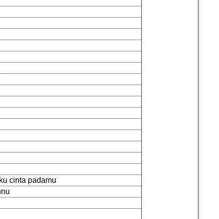
e
Aku cinta padamu
nnu