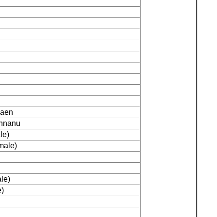
raen
unnanu
le)
male)
le)
e)