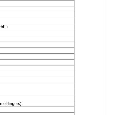
chhu
on of fingers)