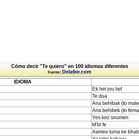
Cómo decir "Te quiero" en 100 idiomas diferentes
Delafee.com
Fuente:
IDIOMA
Ek het jou lief
Te dua
Ana behibak (to male
Ana behibek (to fema
Yes kez sirumen
M'bi fe
Aamee tuma ke bhal
Ya tabe kahayu