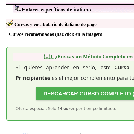
Enlaces específicos de italiano
Cursos y vocabulario de italiano de pago
Cursos recomendados (haz click en la imagen)
🇮🇹 ¿Buscas un Método Completo en
Si quieres aprender en serio, este
Curso 
Principiantes
es el mejor complemento para tus
DESCARGAR CURSO COMPLETO (
Oferta especial: Solo
14 euros
por tiempo limitado.