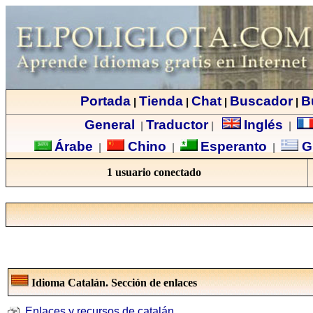
Portada
Tienda
Chat
Buscador
B
|
|
|
|
General
Traductor
Inglés
|
|
|
Árabe
Chino
Esperanto
G
|
|
|
1 usuario conectado
Idioma Catalán. Sección de enlaces
Enlaces y recursos de catalán