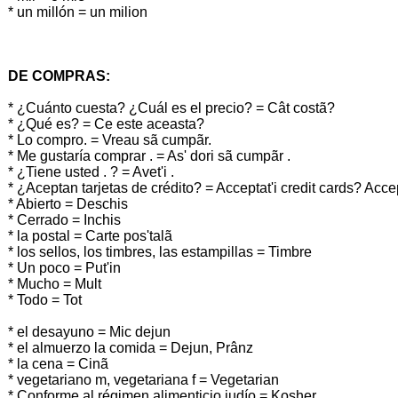
* un millón = un milion
DE COMPRAS:
* ¿Cuánto cuesta? ¿Cuál es el precio? = Cât costã?
* ¿Qué es? = Ce este aceasta?
* Lo compro. = Vreau sã cumpãr.
* Me gustaría comprar . = As' dori sã cumpãr .
* ¿Tiene usted . ? = Avet'i .
* ¿Aceptan tarjetas de crédito? = Acceptat'i credit cards? Accept
* Abierto = Deschis
* Cerrado = Inchis
* la postal = Carte pos'talã
* los sellos, los timbres, las estampillas = Timbre
* Un poco = Put'in
* Mucho = Mult
* Todo = Tot
* el desayuno = Mic dejun
* el almuerzo la comida = Dejun, Prânz
* la cena = Cinã
* vegetariano m, vegetariana f = Vegetarian
* Conforme al régimen alimenticio judío = Kosher