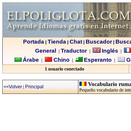
Portada
Tienda
Chat
Buscador
Busc
|
|
|
|
General
Traductor
Inglés
|
|
|
Árabe
Chino
Esperanto
G
|
|
|
1 usuario conectado
Vocabulario rumano
<<Volver
|
Principal
Pequeño vocabulario de int