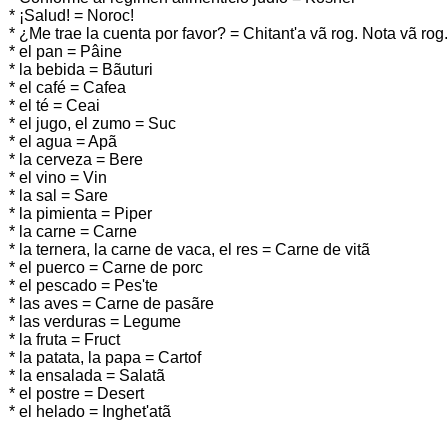
* ¡Salud! = Noroc!
* ¿Me trae la cuenta por favor? = Chitant'a vã rog. Nota vã rog.
* el pan = Pâine
* la bebida = Bãuturi
* el café = Cafea
* el té = Ceai
* el jugo, el zumo = Suc
* el agua = Apã
* la cerveza = Bere
* el vino = Vin
* la sal = Sare
* la pimienta = Piper
* la carne = Carne
* la ternera, la carne de vaca, el res = Carne de vitã
* el puerco = Carne de porc
* el pescado = Pes'te
* las aves = Carne de pasãre
* las verduras = Legume
* la fruta = Fruct
* la patata, la papa = Cartof
* la ensalada = Salatã
* el postre = Desert
* el helado = Inghet'atã