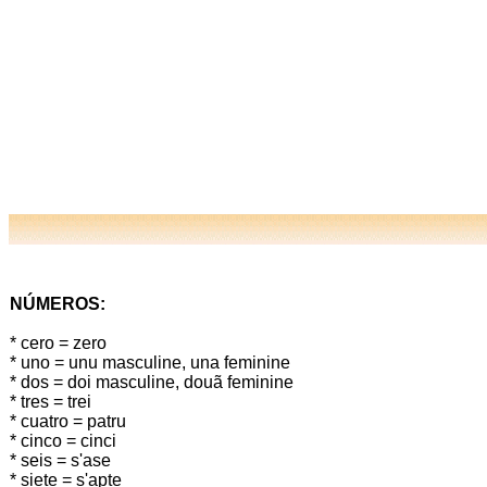
NÚMEROS:
* cero = zero
* uno = unu masculine, una feminine
* dos = doi masculine, douã feminine
* tres = trei
* cuatro = patru
* cinco = cinci
* seis = s'ase
* siete = s'apte