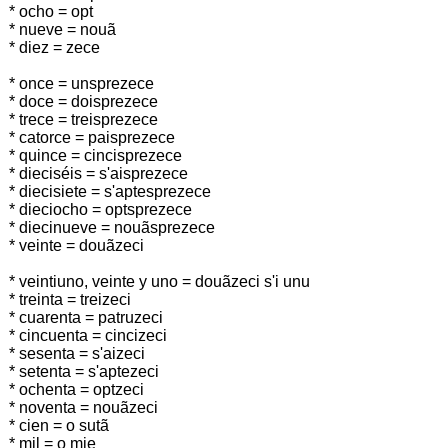
* ocho = opt
* nueve = nouã
* diez = zece
* once = unsprezece
* doce = doisprezece
* trece = treisprezece
* catorce = paisprezece
* quince = cincisprezece
* dieciséis = s'aisprezece
* diecisiete = s'aptesprezece
* dieciocho = optsprezece
* diecinueve = nouãsprezece
* veinte = douãzeci
* veintiuno, veinte y uno = douãzeci s'i unu
* treinta = treizeci
* cuarenta = patruzeci
* cincuenta = cincizeci
* sesenta = s'aizeci
* setenta = s'aptezeci
* ochenta = optzeci
* noventa = nouãzeci
* cien = o sutã
* mil = o mie