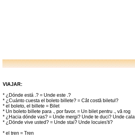
VIAJAR:
* ¿Dónde está .? = Unde este .?
* ¿Cuánto cuesta el boleto billete? = Cât costã biletul?
* el boleto, el billete = Bilet
* Un boleto billete para ., por favor. = Un bilet pentru ., vã rog
* ¿Hacia dónde vas? = Unde mergi? Unde te duci? Unde calat
* ¿Dónde vive usted? = Unde stai? Unde locuies'ti?
* el tren = Tren