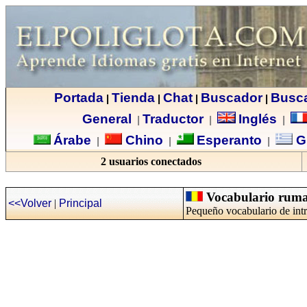
Portada
Tienda
Chat
Buscador
Busc
|
|
|
|
General
Traductor
Inglés
|
|
|
Árabe
Chino
Esperanto
G
|
|
|
2 usuarios conectados
Vocabulario rumano
<<Volver
|
Principal
Pequeño vocabulario de int