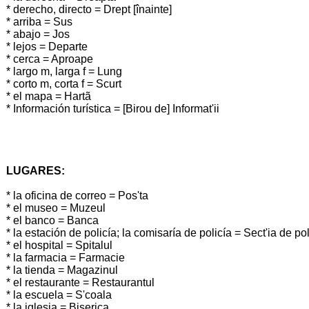
* derecho, directo = Drept [înainte]
* arriba = Sus
* abajo = Jos
* lejos = Departe
* cerca = Aproape
* largo m, larga f = Lung
* corto m, corta f = Scurt
* el mapa = Hartã
* Información turística = [Birou de] Informat'ii
LUGARES:
* la oficina de correo = Pos'ta
* el museo = Muzeul
* el banco = Banca
* la estación de policía; la comisaría de policía = Sect'ia de poli
* el hospital = Spitalul
* la farmacia = Farmacie
* la tienda = Magazinul
* el restaurante = Restaurantul
* la escuela = S'coala
* la iglesia = Biserica