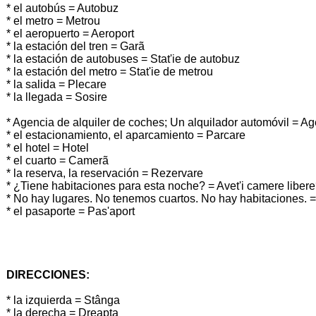
* el autobús = Autobuz
* el metro = Metrou
* el aeropuerto = Aeroport
* la estación del tren = Garã
* la estación de autobuses = Stat'ie de autobuz
* la estación del metro = Stat'ie de metrou
* la salida = Plecare
* la llegada = Sosire
* Agencia de alquiler de coches; Un alquilador automóvil = Age
* el estacionamiento, el aparcamiento = Parcare
* el hotel = Hotel
* el cuarto = Camerã
* la reserva, la reservación = Rezervare
* ¿Tiene habitaciones para esta noche? = Avet'i camere liber
* No hay lugares. No tenemos cuartos. No hay habitaciones. 
* el pasaporte = Pas'aport
DIRECCIONES:
* la izquierda = Stânga
* la derecha = Dreapta