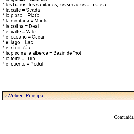
* los baños, los sanitarios, los servicios = Toaleta
* la calle = Strada
* la plaza = Piat'a
* la montaña = Munte
* la colina = Deal
* el valle = Vale
* el océano = Ocean
* el lago = Lac
* el río = Râu
* la piscina la alberca = Bazin de înot
* la torre = Turn
* el puente = Podul
<<Volver
|
Principal
Comunidad